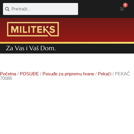
Pretraga
Pretraga
0
Cart
Za Vas i Vaš Dom.
Početna
/
POSUĐE
/
Posuđe za pripremu hrane
/
Pekači
/ PEKAČ
70086