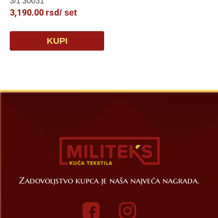
3/1 30031
3,190.00
rsd
/ set
KUPI
Zadovoljstvo kupca je naša najveća nagrada.