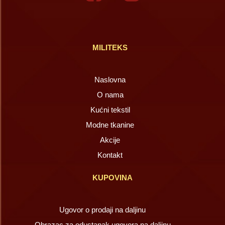
MILITEKS
Naslovna
O nama
Kućni tekstil
Modne tkanine
Akcije
Kontakt
KUPOVINA
Ugovor o prodaji na daljinu
Obrazac za odustanak ugovora na daljinu