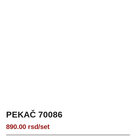
PEKAČ 70086
890.00
rsd
/set