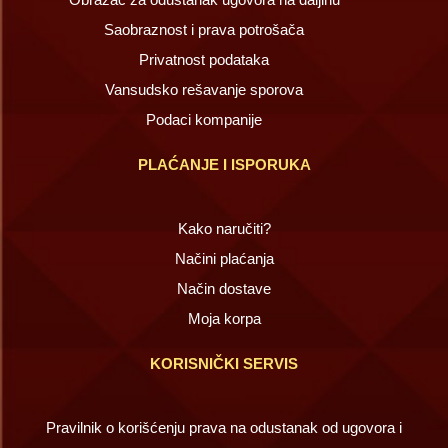
Saobraznost i prava potrošača
Privatnost podataka
Vansudsko rešavanje sporova
Podaci kompanije
PLAĆANJE I ISPORUKA
Kako naručiti?
Načini plaćanja
Način dostave
Moja korpa
KORISNIČKI SERVIS
Pravilnik o korišćenju prava na odustanak od ugovora i