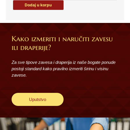
količina
Dodaj u korpu
Kako izmeriti i naručiti zavesu
ili draperije?
Za sve tipove zavesa i draperija iz naše bogate ponude
postoji standard kako pravilno izmeriti širinu i visinu
zavese.
Uputstvo