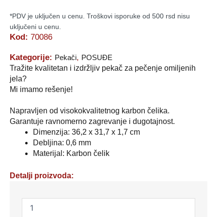
*PDV je uključen u cenu. Troškovi isporuke od 500 rsd nisu
uključeni u cenu.
Kod:
70086
Kategorije:
,
Pekači
POSUĐE
Tražite kvalitetan i izdržljiv pekač za pečenje omiljenih
jela?
Mi imamo rešenje!
Napravljen od visokokvalitetnog karbon čelika.
Garantuje ravnomerno zagrevanje i dugotajnost.
Dimenzija: 36,2 x 31,7 x 1,7 cm
Debljina: 0,6 mm
Materijal: Karbon čelik
Detalji proizvoda:
PEKAČ
70086