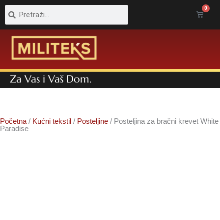
Pretraga
Pretraga
0
Cart
Za Vas i Vaš Dom.
Početna
/
Kućni tekstil
/
Posteljine
/ Posteljina za bračni krevet White
Paradise