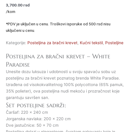
3,700.00
rsd
/kom
*PDV je uključen u cenu. Troškovi isporuke od 500 rsd nisu
uključeni u cenu.
Kategorije:
Posteljina za bračni krevet
,
Kućni tekstil
,
Posteljine
Posteljina za bračni krevet – White
Paradise
Unesite dozu luksuza i udobnosti u svoju spavaću sobu uz
posteljinu za bračni krevet poznatog brenda White Paradise.
Izrađena od visokokvalitetnog 100% polycottona (65% pamuk,
35% polieter), ova posteljina nudi mekoću i prozračnost koje
garantuju savršen san.
Set posteljine sadrži:
Čaršaf: 220 x 240 cm
Jorganska navlaka: 200 x 220 cm
Dve jastučnice: 50 x 70 cm
Posteljina dolazi u elegantnom, čvrstom pakovanju koje je