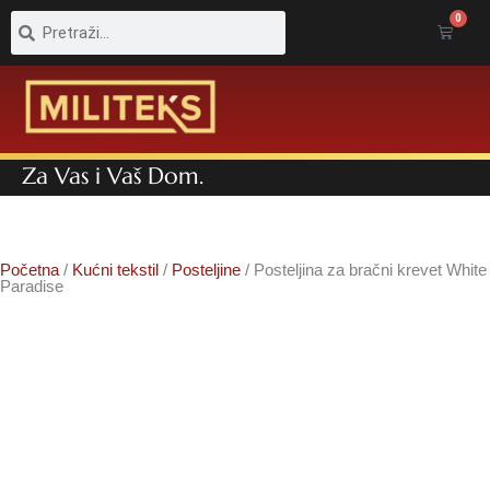
Pretraga
Pretraga
0
Cart
Za Vas i Vaš Dom.
Početna
/
Kućni tekstil
/
Posteljine
/ Posteljina za bračni krevet White
Paradise