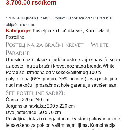
3,700.00
rsd
/kom
*PDV je uključen u cenu. Troškovi isporuke od 500 rsd nisu
uključeni u cenu.
Kategorije:
,
,
Posteljina za bračni krevet
Kućni tekstil
Posteljine
Posteljina za bračni krevet – White
Paradise
Unesite dozu luksuza i udobnosti u svoju spavaću sobu
uz posteljinu za bračni krevet poznatog brenda White
Paradise. Izrađena od visokokvalitetnog 100%
polycottona (65% pamuk, 35% polieter), ova posteljina
nudi mekoću i prozračnost koje garantuju savršen san.
Set posteljine sadrži:
Čaršaf: 220 x 240 cm
Jorganska navlaka: 200 x 220 cm
Dve jastučnice: 50 x 70 cm
Posteljina dolazi u elegantnom, čvrstom pakovanju koje
je savršeno za poklon vašim najmilijima. Kombinacija