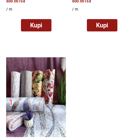
600.00
rsd
600.00
rsd
/ m
/ m
Kupi
Kupi