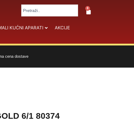
Search
0
Cart
...
MALI KUĆNI APARATI
AKCIJE
na cena dostave
OLD 6/1 80374