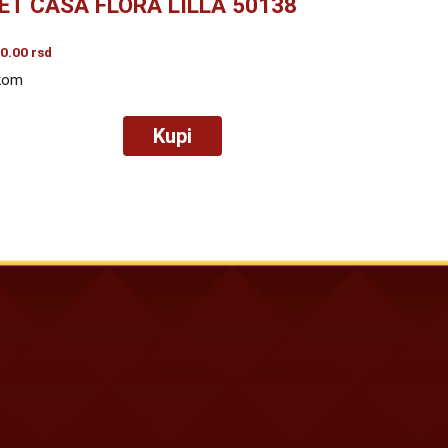
ET ČAŠA FLORA LILLA 50138
0.00
rsd
kom
Kupi