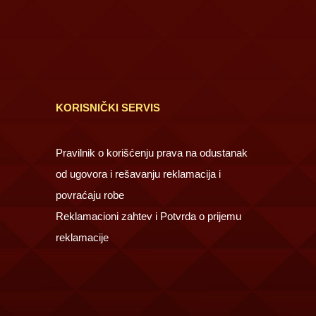
KORISNIČKI SERVIS
Pravilnik o korišćenju prava na odustanak
od ugovora i rešavanju reklamacija i
povraćaju robe
Reklamacioni zahtev i Potvrda o prijemu
reklamacije