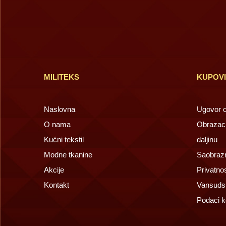
MILITEKS
KUPOV
Naslovna
Ugovor o 
O nama
Obrazac 
Kućni tekstil
daljinu
Modne tkanine
Saobrazn
Akcije
Privatno
Kontakt
Vansuds
Podaci k