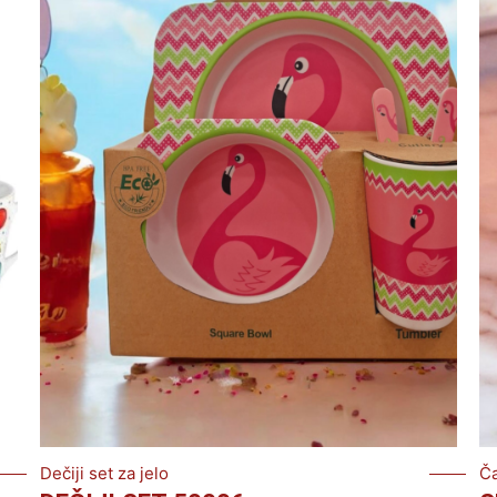
Dečiji set za jelo
Č