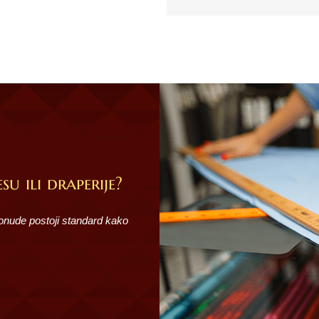
su ili draperije?
ponude postoji standard kako