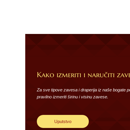
Kako izmeriti i naručiti zave
Za sve tipove zavesa i draperija iz naše bogate 
pravilno izmeriti širinu i visinu zavese.
Uputstvo