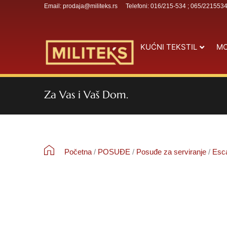
Email: prodaja@militeks.rs
Telefoni: 016/215-534 ; 065/221553
KUĆNI TEKSTIL
MO
Za Vas i Vaš Dom.
Početna
/
POSUĐE
/
Posuđe za serviranje
/
Esc