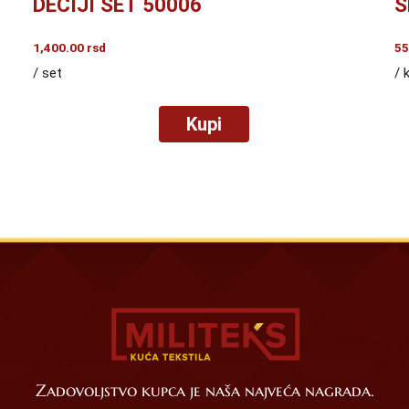
DEČIJI SET 50006
S
1,400.00
rsd
55
/ set
/ 
Kupi
Zadovoljstvo kupca je naša najveća nagrada.