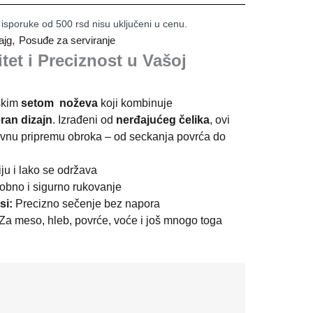
 isporuke od 500 rsd nisu uključeni u cenu.
,
ajg
Posuđe za serviranje
tet i Preciznost u Vašoj
skim
setom noževa
koji kombinuje
ran dizajn
. Izrađeni od
nerđajućeg čelika
, ovi
evnu pripremu obroka – od seckanja povrća do
ju i lako se održava
bno i sigurno rukovanje
si:
Precizno sečenje bez napora
Za meso, hleb, povrće, voće i još mnogo toga