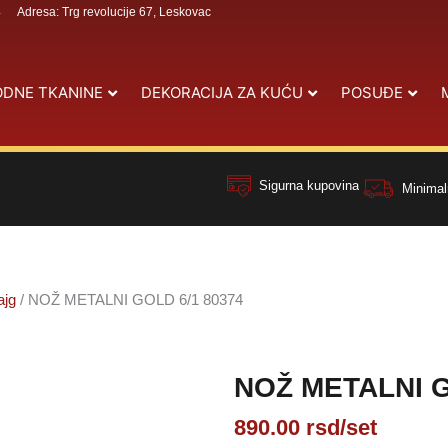
4
Adresa: Trg revolucije 67, Leskovac
DNE TKANINE
DEKORACIJA ZA KUĆU
POSUĐE
Sigurna kupovina
Minimal
ajg
/ NOŽ METALNI GOLD 6/1 80374
NOŽ METALNI G
890.00
rsd
/set