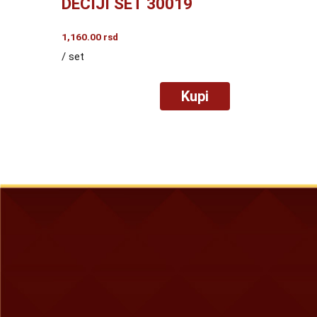
DEČIJI SET 30019
1,160.00
rsd
/ set
Kupi