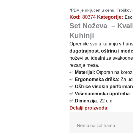
*PDV je uključen u cenu. Troškovi
Kod:
80374
Kategorije:
Esc
Set Noževa – Kvali
Kuhinji
Opremite svoju kuhinju vrhun
dugotrajnost, oštrinu i mode
noževi su idealni za svakodn
rezanja mesa.
✅
Materijal:
Otporan na korozi
✅
Ergonomska drška:
Za udo
✅
Oštrice visokih performan
✅
Višenamenska upotreba:
✅
Dimenzija:
22 cm
Detalji proizvoda:
Nema na zalihama