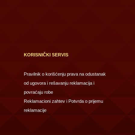
KORISNIČKI SERVIS
Pravilnik o korišćenju prava na odustanak
od ugovora i rešavanju reklamacija i
povraćaju robe
Reklamacioni zahtev i Potvrda o prijemu
reklamacije