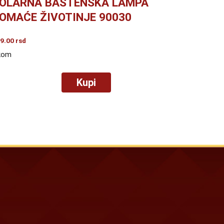
OLARNA BAŠTENSKA LAMPA
OMAĆE ŽIVOTINJE 90030
9.00
rsd
kom
Kupi