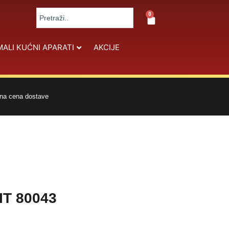
Search
0
Cart
...
MALI KUĆNI APARATI
AKCIJE
na cena dostave
IT 80043