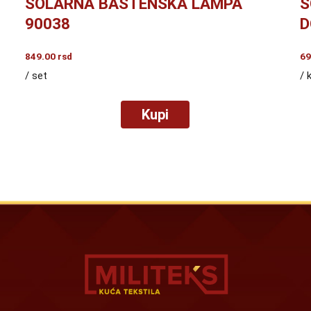
SOLARNA BAŠTENSKA LAMPA
S
90038
D
849.00
rsd
69
/ set
/ 
Kupi