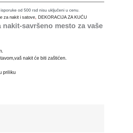
 isporuke od 500 rsd nisu uključeni u cenu.
,
je za nakit i satove
DEKORACIJA ZA KUĆU
a nakit-savršeno mesto za vaše
m.
avom,vaš nakit će biti zaštićen.
 priliku