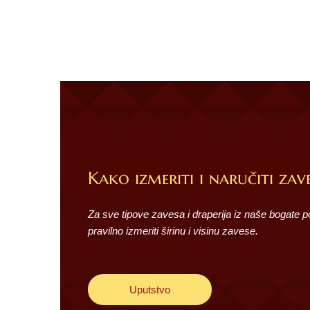
Kako izmeriti i naručiti zave
Za sve tipove zavesa i draperija iz naše bogate 
pravilno izmeriti širinu i visinu zavese.
Uputstvo