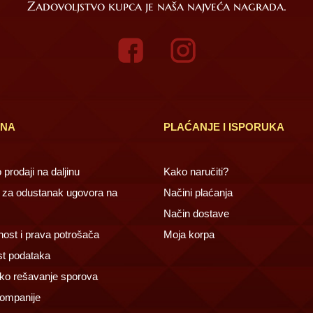
Zadovoljstvo kupca je naša najveća nagrada.
INA
PLAĆANJE I ISPORUKA
prodaji na daljinu
Kako naručiti?
za odustanak ugovora na
Načini plaćanja
Način dostave
ost i prava potrošača
Moja korpa
st podataka
ko rešavanje sporova
ompanije