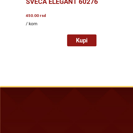
SVEĆA ELEGANT 60276
450.00
rsd
/ kom
Kupi