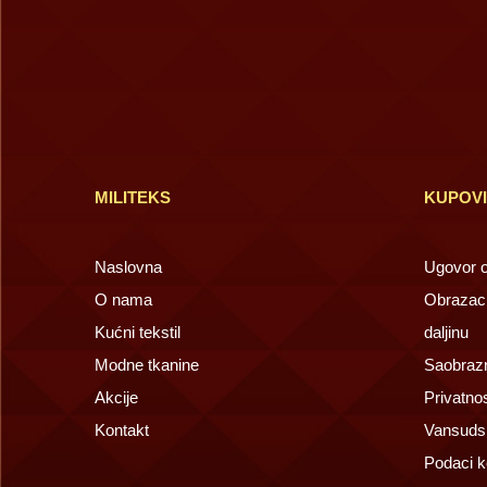
MILITEKS
KUPOV
Naslovna
Ugovor o 
O nama
Obrazac 
Kućni tekstil
daljinu
Modne tkanine
Saobrazn
Akcije
Privatno
Kontakt
Vansuds
Podaci k