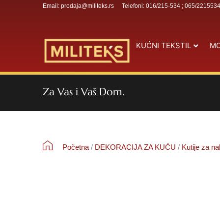
Email: prodaja@militeks.rs
Telefoni: 016/215-534 ; 065/221553
KUĆNI TEKSTIL
MO
Za Vas i Vaš Dom.
Početna
/
DEKORACIJA ZA KUĆU
/
Kutije za na