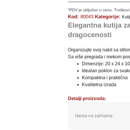
*PDV je uključen u cenu. Troškovi
Kod:
80043
Kategorije:
Kuti
Elegantna kutija z
dragocenosti
Organizujte svoj nakit sa stilo
Sa više pregrada i mekom post
Dimenzije: 20 x 24 x 10
Idealan poklon za svaku
Kompaktna i praktična
Kvalitetna izrada
Detalji proizvoda:
Nema na zalihama