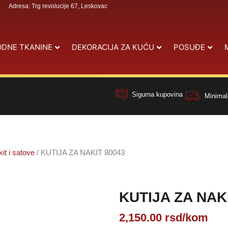
4
Adresa: Trg revolucije 67, Leskovac
DNE TKANINE
DEKORACIJA ZA KUĆU
POSUĐE
Sigurna kupovina
Minimal
kit i satove
/ KUTIJA ZA NAKIT 80043
KUTIJA ZA NAK
2,150.00
rsd
/kom