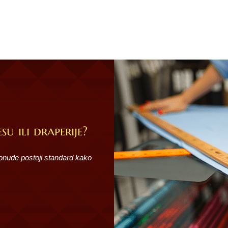
su ili draperije?
ponude postoji standard kako