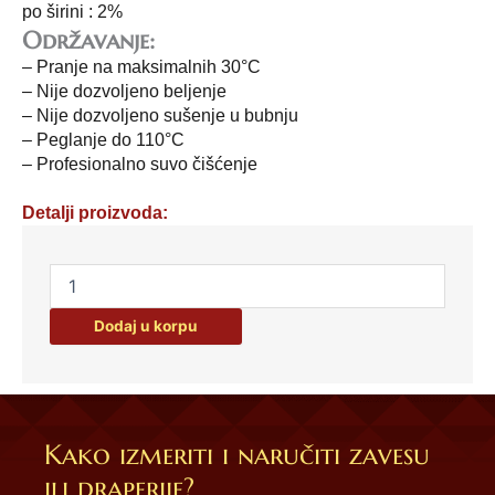
po širini : 2%
Održavanje:
– Pranje na maksimalnih 30°C
– Nije dozvoljeno beljenje
– Nije dozvoljeno sušenje u bubnju
– Peglanje do 110°C
– Profesionalno suvo čišćenje
Detalji proizvoda:
Kuhinjska
krpa
sa
Dodaj u korpu
novogodišnjim
motivima-
šifra:
215
količina
Kako izmeriti i naručiti zavesu
ili draperije?