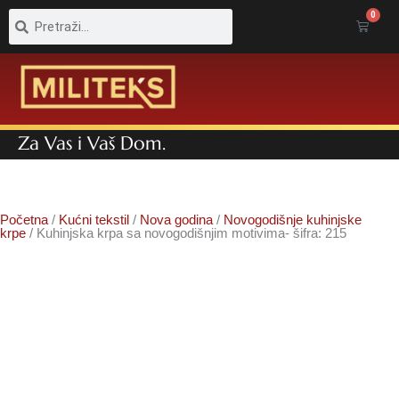
Pretraga
Pretraga
0
Cart
Za Vas i Vaš Dom.
Početna
/
Kućni tekstil
/
Nova godina
/
Novogodišnje kuhinjske
krpe
/ Kuhinjska krpa sa novogodišnjim motivima- šifra: 215