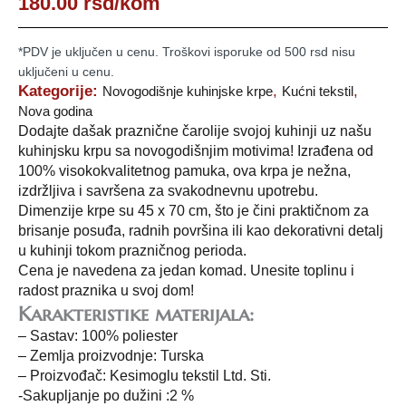
180.00
rsd
/kom
*PDV je uključen u cenu. Troškovi isporuke od 500 rsd nisu
uključeni u cenu.
Kategorije:
,
,
Novogodišnje kuhinjske krpe
Kućni tekstil
Nova godina
Dodajte dašak praznične čarolije svojoj kuhinji uz našu
kuhinjsku krpu sa novogodišnjim motivima! Izrađena od
100% visokokvalitetnog pamuka, ova krpa je nežna,
izdržljiva i savršena za svakodnevnu upotrebu.
Dimenzije krpe su 45 x 70 cm, što je čini praktičnom za
brisanje posuđa, radnih površina ili kao dekorativni detalj
u kuhinji tokom prazničnog perioda.
Cena je navedena za jedan komad. Unesite toplinu i
radost praznika u svoj dom!
Karakteristike materijala:
– Sastav: 100% poliester
– Zemlja proizvodnje: Turska
– Proizvođač: Kesimoglu tekstil Ltd. Sti.
-Sakupljanje po dužini :2 %