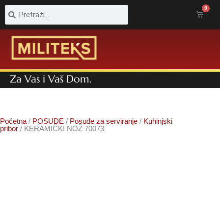
Pretraga
Pretraga
0
Cart
Za Vas i Vaš Dom.
Početna
/
POSUĐE
/
Posuđe za serviranje
/
Kuhinjski
pribor
/ KERAMIČKI NOŽ 70073