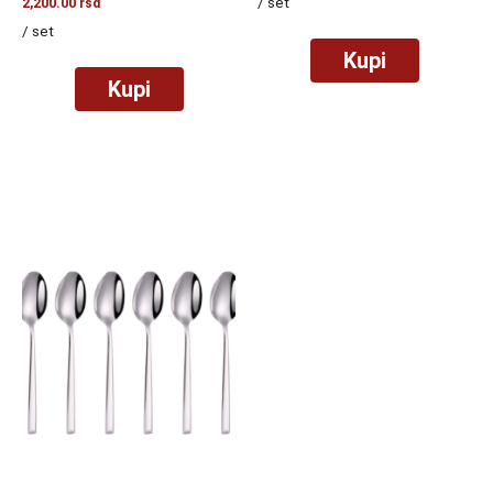
/ set
2,200.00
rsd
/ set
Kupi
Kupi