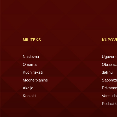
MILITEKS
KUPOV
Naslovna
Ugovor o 
O nama
Obrazac 
Kućni tekstil
daljinu
Modne tkanine
Saobrazn
Akcije
Privatno
Kontakt
Vansuds
Podaci k