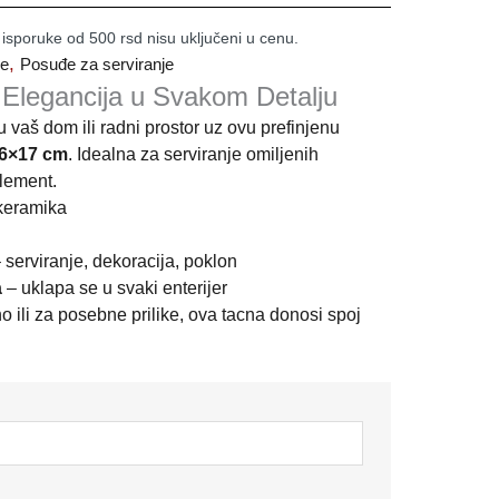
 isporuke od 500 rsd nisu uključeni u cenu.
,
je
Posuđe za serviranje
Elegancija u Svakom Detalju
u vaš dom ili radni prostor uz ovu prefinjenu
6×17 cm
. Idealna za serviranje omiljenih
element.
 keramika
 serviranje, dekoracija, poklon
a
– uklapa se u svaki enterijer
o ili za posebne prilike, ova tacna donosi spoj