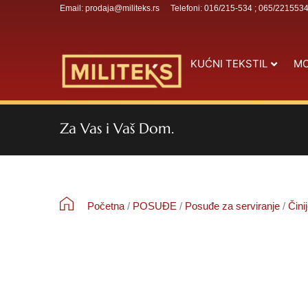
Email: prodaja@militeks.rs
Telefoni: 016/215-534 ; 065/221553
KUĆNI TEKSTIL
MO
Za Vas i Vaš Dom.
Početna
/
POSUĐE
/
Posuđe za serviranje
/
Čini