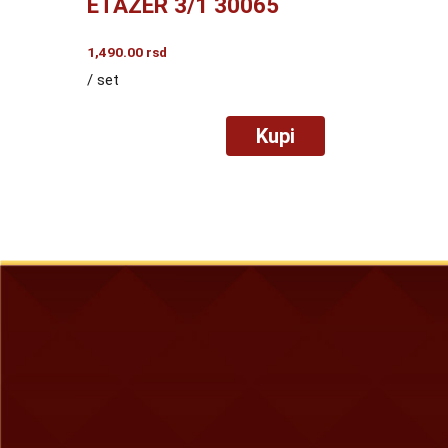
ETAŽER 3/1 30065
1,490.00
rsd
/ set
Kupi