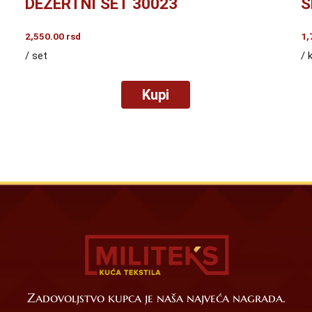
DEZERTNI SET 30023
S
2,550.00
rsd
1,
/ set
/ 
Kupi
Zadovoljstvo kupca je naša najveća nagrada.