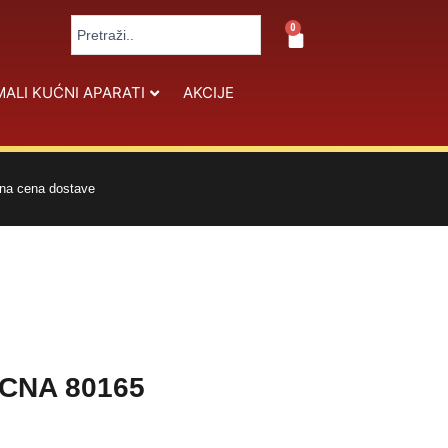
Search
0
Cart
...
MALI KUĆNI APARATI
AKCIJE
na cena dostave
CNA 80165