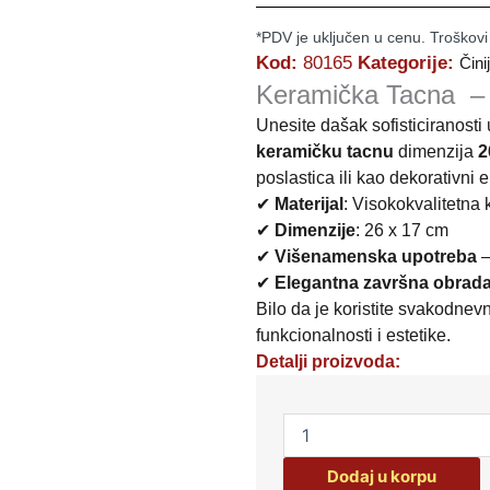
*PDV je uključen u cenu. Troškovi
Kod:
80165
Kategorije:
Čini
Keramička Tacna – 
Unesite dašak sofisticiranosti 
keramičku tacnu
dimenzija
2
poslastica ili kao dekorativni 
✔
Materijal
: Visokokvalitetna
✔
Dimenzije
: 26 x 17 cm
✔
Višenamenska upotreba
–
✔
Elegantna završna obrad
Bilo da je koristite svakodnevn
funkcionalnosti i estetike.
Detalji proizvoda:
KERAMIČKA
TACNA
80165
Dodaj u korpu
količina