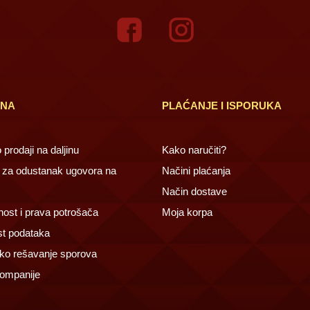
INA
PLAĆANJE I ISPORUKA
prodaji na daljinu
Kako naručiti?
za odustanak ugovora na
Načini plaćanja
Način dostave
ost i prava potrošača
Moja korpa
st podataka
ko rešavanje sporova
ompanije