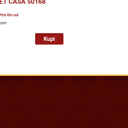
ET ČAŠA 50168
750.00
rsd
kom
Kupi