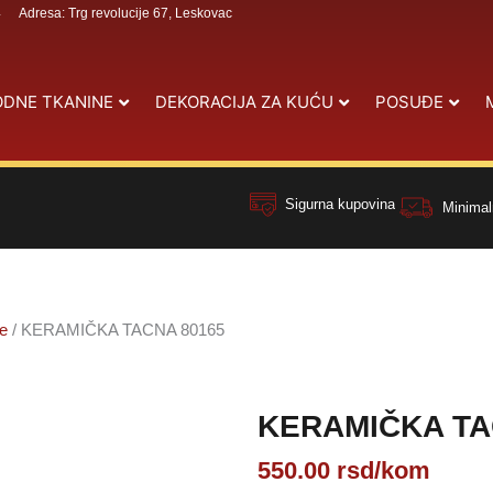
4
Adresa: Trg revolucije 67, Leskovac
DNE TKANINE
DEKORACIJA ZA KUĆU
POSUĐE
Sigurna kupovina
Minimal
je
/ KERAMIČKA TACNA 80165
KERAMIČKA TA
550.00
rsd
/kom