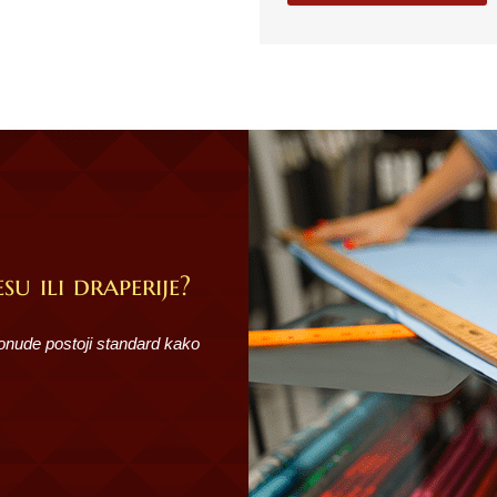
su ili draperije?
ponude postoji standard kako