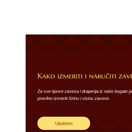
Kako izmeriti i naručiti zave
Za sve tipove zavesa i draperija iz naše bogate 
pravilno izmeriti širinu i visinu zavese.
Uputstvo