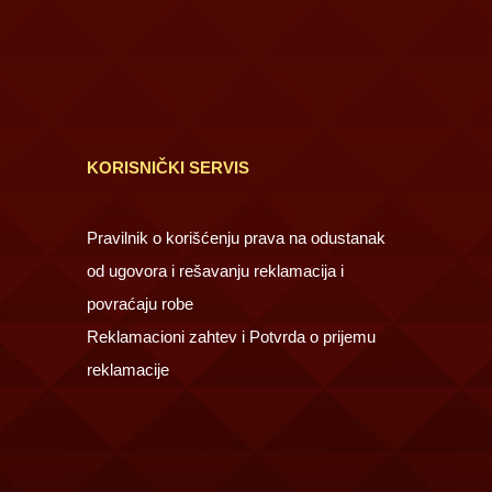
KORISNIČKI SERVIS
Pravilnik o korišćenju prava na odustanak
od ugovora i rešavanju reklamacija i
povraćaju robe
Reklamacioni zahtev i Potvrda o prijemu
reklamacije