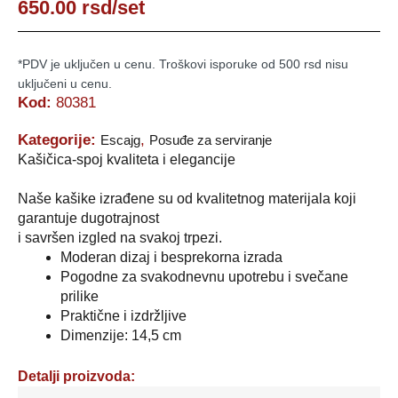
650.00
rsd
/set
*PDV je uključen u cenu. Troškovi isporuke od 500 rsd nisu
uključeni u cenu.
Kod:
80381
Kategorije:
,
Escajg
Posuđe za serviranje
Kašičica-spoj kvaliteta i elegancije
Naše kašike izrađene su od kvalitetnog materijala koji
garantuje dugotrajnost
i savršen izgled na svakoj trpezi.
Moderan dizaj i besprekorna izrada
Pogodne za svakodnevnu upotrebu i svečane
prilike
Praktične i izdržljive
Dimenzije: 14,5 cm
Detalji proizvoda: