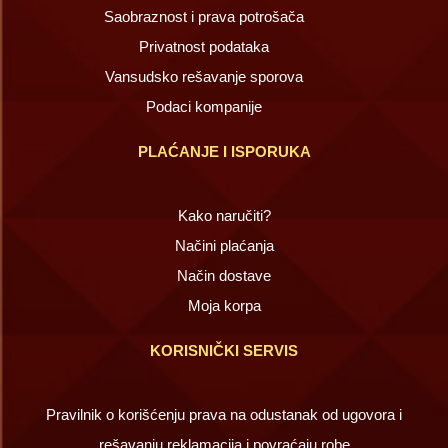
Saobraznost i prava potrošača
Privatnost podataka
Vansudsko rešavanje sporova
Podaci kompanije
PLAĆANJE I ISPORUKA
Kako naručiti?
Načini plaćanja
Način dostave
Moja korpa
KORISNIČKI SERVIS
Pravilnik o korišćenju prava na odustanak od ugovora i
rešavanju reklamacija i povraćaju robe