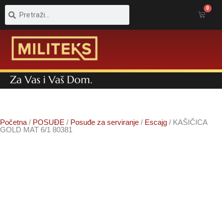
Pretraga
Pretraga
0
Cart
Za Vas i Vaš Dom.
Početna
/
POSUĐE
/
Posuđe za serviranje
/
Escajg
/ KAŠIČICA
GOLD MAT 6/1 80381