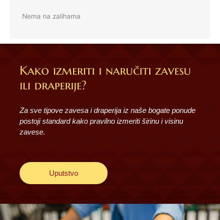
Nema na zalihama
Kako izmeriti i naručiti zavesu
ili draperije?
Za sve tipove zavesa i draperija iz naše bogate ponude
postoji standard kako pravilno izmeriti širinu i visinu
zavese.
Uputstvo