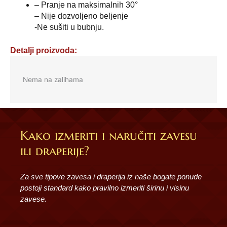
– Pranje na maksimalnih 30°
– Nije dozvoljeno beljenje
-Ne sušiti u bubnju.
Detalji proizvoda:
Nema na zalihama
Kako izmeriti i naručiti zavesu
ili draperije?
Za sve tipove zavesa i draperija iz naše bogate ponude
postoji standard kako pravilno izmeriti širinu i visinu
zavese.