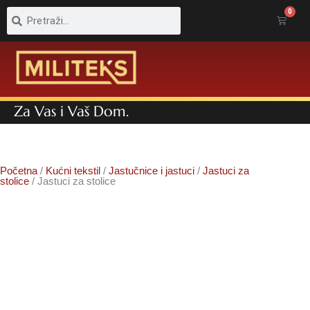
Pretraga
Pretraga
0
Cart
Za Vas i Vaš Dom.
Početna
/
Kućni tekstil
/
Jastučnice i jastuci
/
Jastuci za
stolice
/ Jastuci za stolice