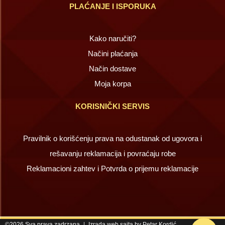
PLAĆANJE I ISPORUKA
Kako naručiti?
Načini plaćanja
Način dostave
Moja korpa
KORISNIČKI SERVIS
Pravilnik o korišćenju prava na odustanak od ugovora i
rešavanju reklamacija i povraćaju robe
Reklamacioni zahtev i Potvrda o prijemu reklamacije
©2026 Sva prava zadrzana
Izrada web sajta by Petar Kordić