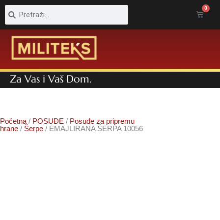
Pretraga
Pretraga
0
Cart
Za Vas i Vaš Dom.
Početna
/
POSUĐE
/
Posuđe za pripremu
hrane
/
Šerpe
/ EMAJLIRANA ŠERPA 10056