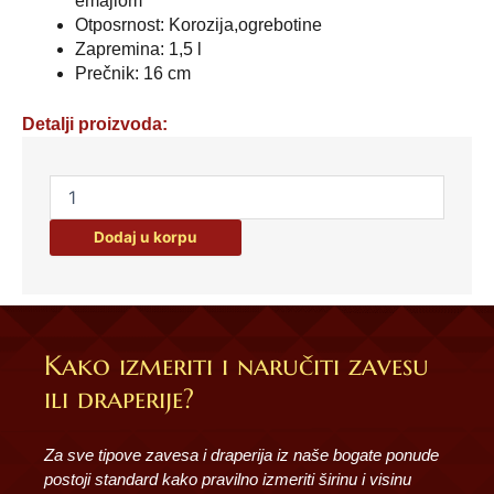
emajlom
Otposrnost: Korozija,ogrebotine
Zapremina: 1,5 l
Prečnik: 16 cm
Detalji proizvoda:
EMAJLIRANA
ŠERPA
10056
Dodaj u korpu
količina
Kako izmeriti i naručiti zavesu
ili draperije?
Za sve tipove zavesa i draperija iz naše bogate ponude
postoji standard kako pravilno izmeriti širinu i visinu