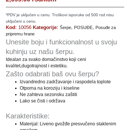
*PDV je uključen u cenu. Troškovi isporuke od 500 rsd nisu
uključeni u cenu.
Kod:
10056
Kategorije:
,
,
Šerpe
POSUĐE
Posuđe za
pripremu hrane
Unesite boju i funkcionalnost u svoju
kuhinju uz našu šerpu.
Idealan za svako domačinstvo koji ceni
kvalitet,dugotrajnost i estetiku.
Zašto odabrati baš ovu šerpu?
Izvandredno zadržavanje i raspodela toplote
Otporna na koroziju i kiseline
Ne zahteva sezonsku zaštiti
Lako se čisti i održava
Karakteristike:
Materijal: Liveno gvožđe presvučeno staklenim