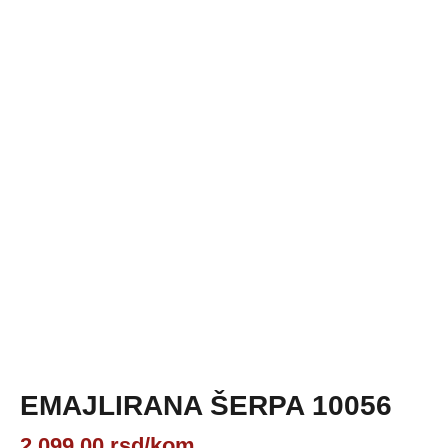
EMAJLIRANA ŠERPA 10056
2,099.00
rsd
/kom