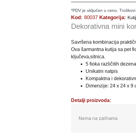
*PDV je uključen u cenu. Troškovi
Kod:
80037
Kategorija:
Kuti
Dekorativna mini k
Savršena kombinacija praktičnos
Ova šarmantna kutija sa pet fi
ključeva,sitnica.
5 fioka različitih dezen
Unikatni natpis
Kompaktna i dekorativ
Dimenzije: 24 x 24 x 9
Detalji proizvoda:
Nema na zalihama