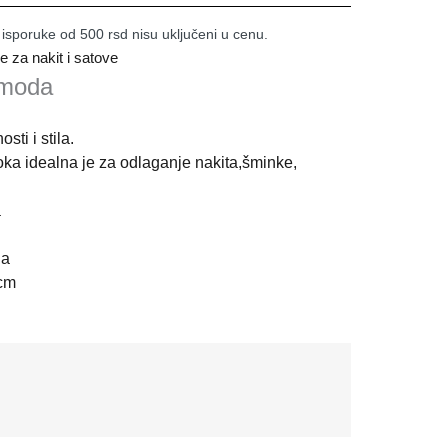
 isporuke od 500 rsd nisu uključeni u cenu.
je za nakit i satove
omoda
ti i stila.
oka idealna je za odlaganje nakita,šminke,
a
na
 cm