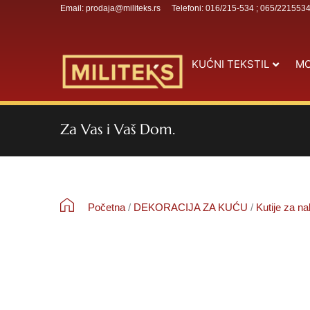
Email: prodaja@militeks.rs
Telefoni: 016/215-534 ; 065/221553
KUĆNI TEKSTIL
MO
Za Vas i Vaš Dom.
Početna
/
DEKORACIJA ZA KUĆU
/
Kutije za na