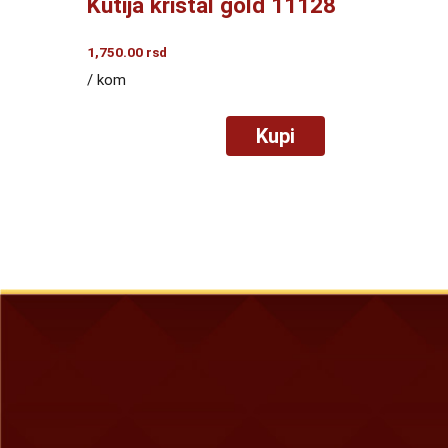
Kutija kristal gold 11128
1,750.00
rsd
/ kom
Kupi