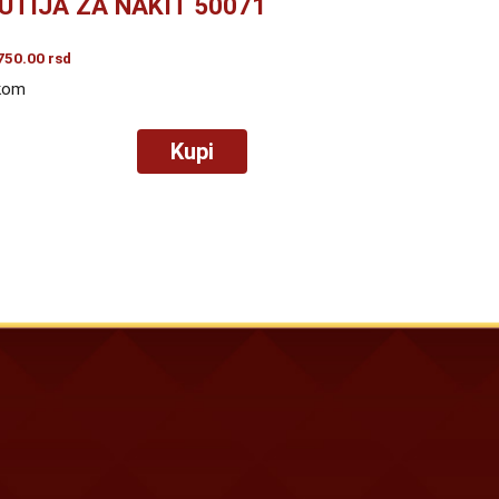
UTIJA ZA NAKIT 50071
750.00
rsd
kom
Kupi