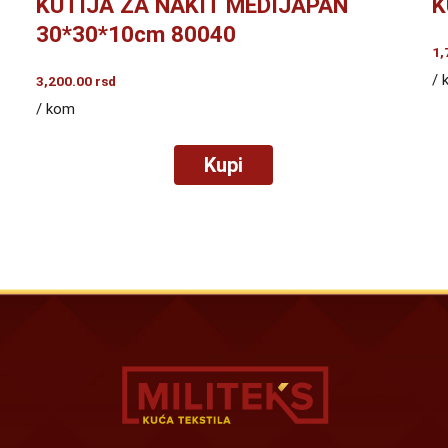
KUTIJA ZA NAKIT MEDIJAPAN
K
30*30*10cm 80040
1,
/ 
3,200.00
rsd
/ kom
Kupi