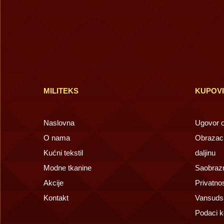
MILITEKS
KUPOV
Naslovna
Ugovor o 
O nama
Obrazac 
Kućni tekstil
daljinu
Modne tkanine
Saobrazn
Akcije
Privatno
Kontakt
Vansuds
Podaci k