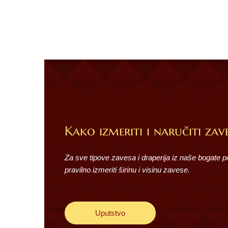
Kako izmeriti i naručiti zave
Za sve tipove zavesa i draperija iz naše bogate 
pravilno izmeriti širinu i visinu zavese.
Uputstvo