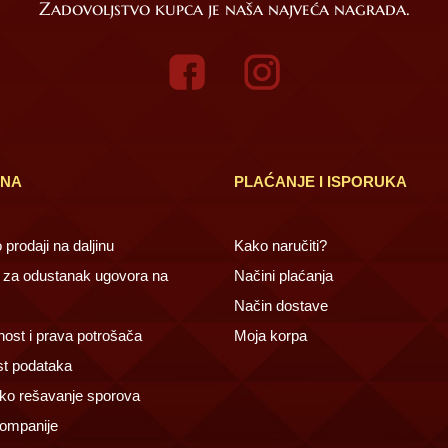
Zadovoljstvo kupca je naša najveća nagrada.
INA
PLAĆANJE I ISPORUKA
prodaji na daljinu
Kako naručiti?
za odustanak ugovora na
Načini plaćanja
Način dostave
ost i prava potrošača
Moja korpa
st podataka
ko rešavanje sporova
ompanije