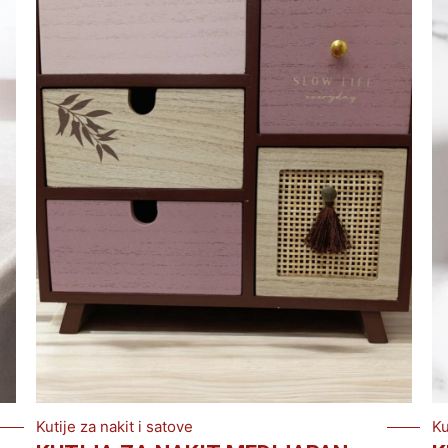
Kutije za nakit i satove
Ku