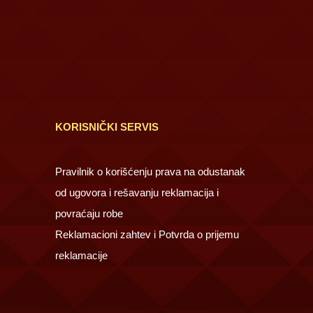
KORISNIČKI SERVIS
Pravilnik o korišćenju prava na odustanak
od ugovora i rešavanju reklamacija i
povraćaju robe
Reklamacioni zahtev i Potvrda o prijemu
reklamacije