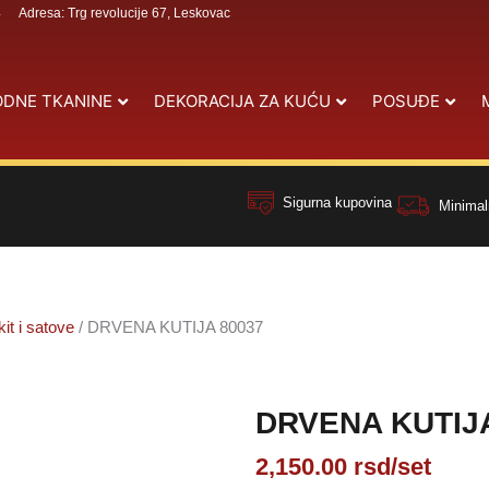
4
Adresa: Trg revolucije 67, Leskovac
DNE TKANINE
DEKORACIJA ZA KUĆU
POSUĐE
Sigurna kupovina
Minimal
kit i satove
/ DRVENA KUTIJA 80037
DRVENA KUTIJA
2,150.00
rsd
/set