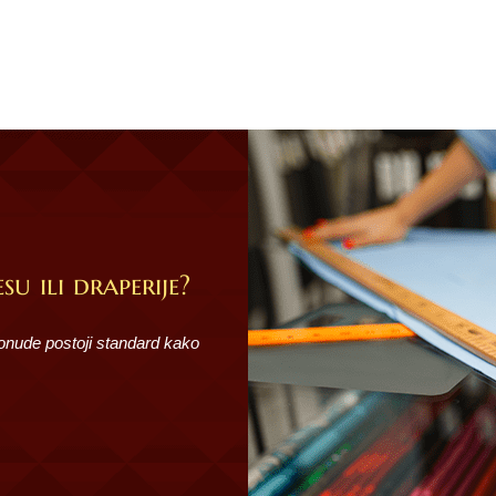
su ili draperije?
ponude postoji standard kako