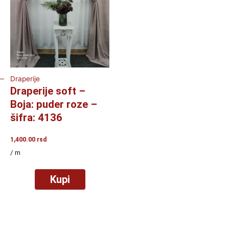
Draperije
Draperije soft –
Boja: puder roze –
šifra: 4136
1,400.00
rsd
/ m
Kupi