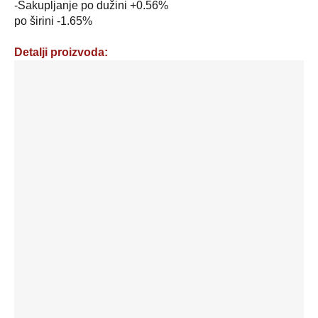
-Sakupljanje po dužini +0.56%
po širini -1.65%
Detalji proizvoda:
Set:
draper
i
jastučnica
20
količina