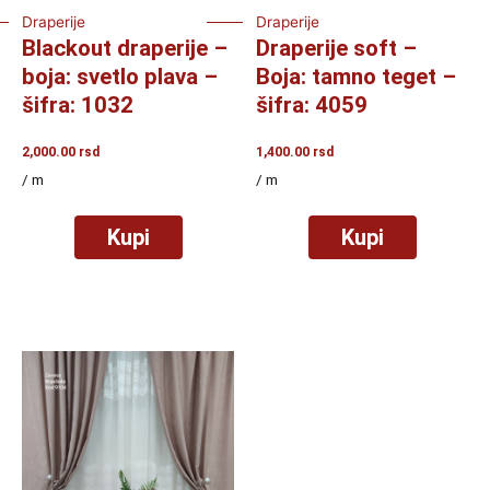
Draperije
Draperije
Blackout draperije –
Draperije soft –
boja: svetlo plava –
Boja: tamno teget –
šifra: 1032
šifra: 4059
2,000.00
rsd
1,400.00
rsd
/ m
/ m
Kupi
Kupi