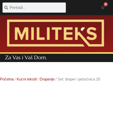
Pretraga
Pretraga
0
Cart
Za Vas i Vaš Dom.
Početna
/
Kućni tekstil
/
Draperije
/ Set: draper i jastučnica 20