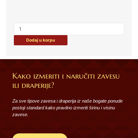
Dodaj u korpu
Kako izmeriti i naručiti zavesu
ili draperije?
Za sve tipove zavesa i draperija iz naše bogate ponude
postoji standard kako pravilno izmeriti širinu i visinu
zavese.