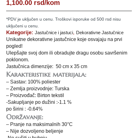
1,100.00
rsd
/kom
*PDV je uključen u cenu. Troškovi isporuke od 500 rsd nisu
uključeni u cenu.
Kategorije:
,
Jastučnice i jastuci
Dekorativne Jastučnice
Unikatne dekorativne jastučnice koje osvajaju na prvi
pogled!
Ulepšajte svoj dom ili obradujte dragu osobu savršenim
poklonom.
Jastučnica dimenzije: 50 cm x 35 cm
Karakteristike materijala:
– Sastav: 100% poliester
– Zemlja proizvodnje: Turska
– Proizvođač: Birton tekstil
-Sakupljanje po dužini :-1.1 %
po širini : -0.64%
Održavanje:
– Pranje na maksimalnih 30°C
– Nije dozvoljeno beljenje
-Ne sušiti u bubnju.