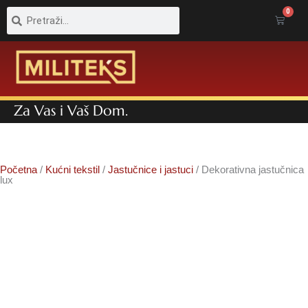
Pretraga
Pretraga
0
Cart
Za Vas i Vaš Dom.
Početna
/
Kućni tekstil
/
Jastučnice i jastuci
/ Dekorativna jastučnica
lux