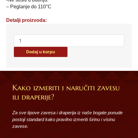
– Peglanje do 110°C
Detalji proizvoda:
Dekorativna
jastučnica
lux
Dodaj u korpu
količina
Kako izmeriti i naručiti zavesu
ili draperije?
Za sve tipove zavesa i draperija iz naše bogate ponude
postoji standard kako pravilno izmeriti širinu i visinu
zavese.