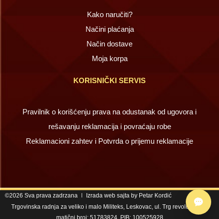
Kako naručiti?
Načini plaćanja
Način dostave
Moja korpa
KORISNIČKI SERVIS
Pravilnik o korišćenju prava na odustanak od ugovora i
rešavanju reklamacija i povraćaju robe
Reklamacioni zahtev i Potvrda o prijemu reklamacije
©2026 Sva prava zadrzana
Izrada web sajta by Petar Kordić
Trgovinska radnja za veliko i malo Militeks, Leskovac, ul. Trg revolucije 67,
matični broj: 51783824, PIB: 100525928