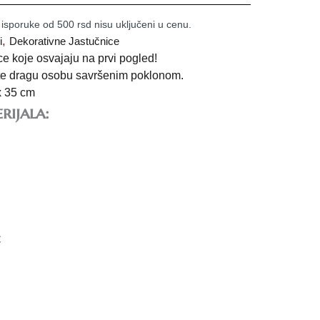
 isporuke od 500 rsd nisu uključeni u cenu.
,
i
Dekorativne Jastučnice
e koje osvajaju na prvi pogled!
jte dragu osobu savršenim poklonom.
x 35 cm
rijala:
C