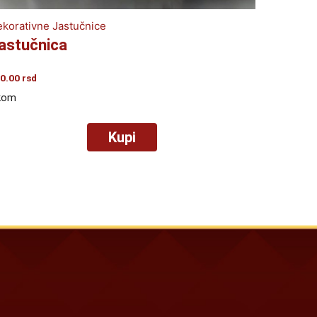
korativne Jastučnice
astučnica
0.00
rsd
kom
Kupi