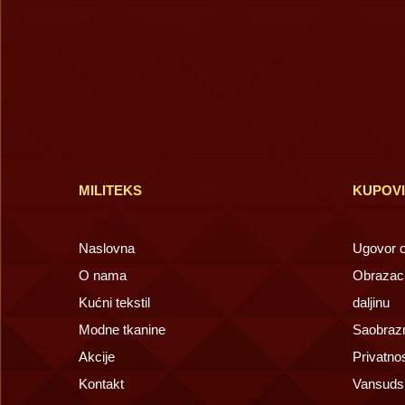
MILITEKS
KUPOV
Naslovna
Ugovor o 
O nama
Obrazac 
Kućni tekstil
daljinu
Modne tkanine
Saobrazn
Akcije
Privatno
Kontakt
Vansuds