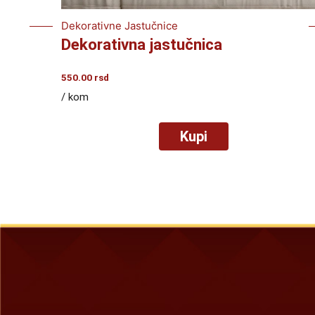
Dekorativne Jastučnice
Dekorativna jastučnica
550.00
rsd
/ kom
Kupi