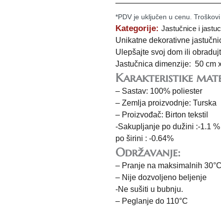
*PDV je uključen u cenu. Troškovi
Kategorije:
Jastučnice i jastuc
Unikatne dekorativne jastučnic
Ulepšajte svoj dom ili obradu
Jastučnica dimenzije: 50 cm 
Karakteristike mate
– Sastav: 100% poliester
– Zemlja proizvodnje: Turska
– Proizvođač: Birton tekstil
-Sakupljanje po dužini :-1.1 %
po širini : -0.64%
Održavanje:
– Pranje na maksimalnih 30°
– Nije dozvoljeno beljenje
-Ne sušiti u bubnju.
– Peglanje do 110°C