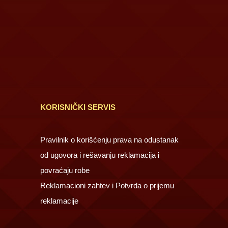
KORISNIČKI SERVIS
Pravilnik o korišćenju prava na odustanak
od ugovora i rešavanju reklamacija i
povraćaju robe
Reklamacioni zahtev i Potvrda o prijemu
reklamacije