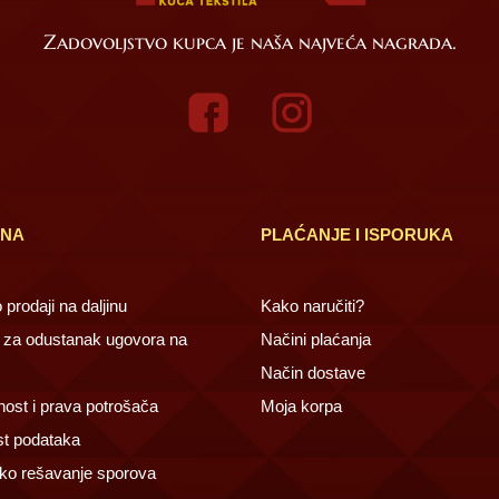
Zadovoljstvo kupca je naša najveća nagrada.
INA
PLAĆANJE I ISPORUKA
prodaji na daljinu
Kako naručiti?
za odustanak ugovora na
Načini plaćanja
Način dostave
ost i prava potrošača
Moja korpa
st podataka
ko rešavanje sporova