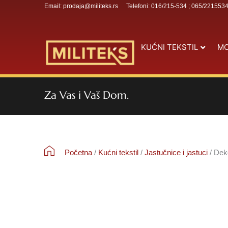
Email: prodaja@militeks.rs
Telefoni: 016/215-534 ; 065/221553
KUĆNI TEKSTIL
MO
Za Vas i Vaš Dom.
Početna
/
Kućni tekstil
/
Jastučnice i jastuci
/ Deko