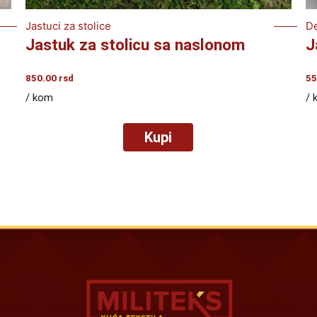
Jastuci za stolice
De
Jastuk za stolicu sa naslonom
J
850.00
rsd
55
/ kom
/ 
Kupi