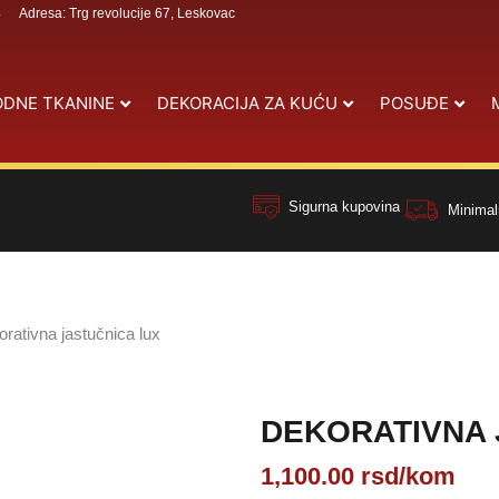
4
Adresa: Trg revolucije 67, Leskovac
DNE TKANINE
DEKORACIJA ZA KUĆU
POSUĐE
Sigurna kupovina
Minimal
rativna jastučnica lux
DEKORATIVNA 
1,100.00
rsd
/kom