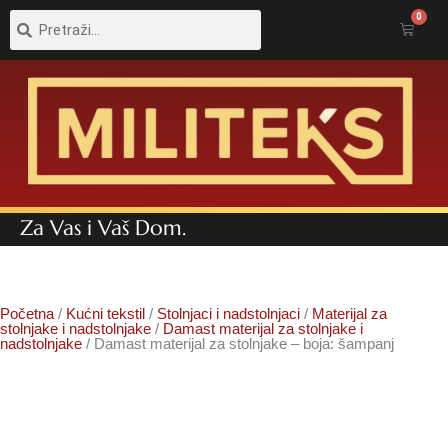
Pretraga
Pretraga
0
Cart
Za Vas i Vaš Dom.
Početna
/
Kućni tekstil
/
Stolnjaci i nadstolnjaci
/
Materijal za
stolnjake i nadstolnjake
/
Damast materijal za stolnjake i
nadstolnjake
/ Damast materijal za stolnjake – boja: šampanj