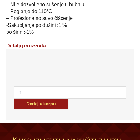
– Nije dozvoljeno sušenje u bubnju
– Peglanje do 110°C
– Profesionalno suvo čišćenje
-Sakupljanje po dužini :1 %
po širini:-1%
Detalji proizvoda:
Damast
materijal
za
stolnjake
-
boja:
šampanj
Dodaj u korpu
količina