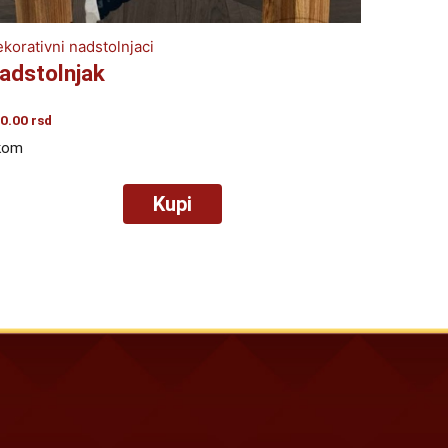
korativni nadstolnjaci
adstolnjak
0.00
rsd
kom
Kupi