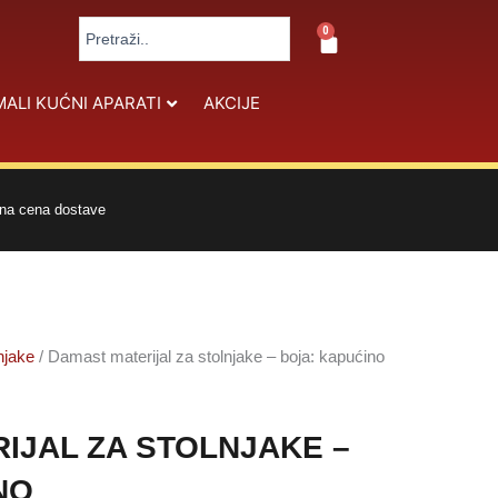
Search
0
Cart
...
MALI KUĆNI APARATI
AKCIJE
na cena dostave
njake
/ Damast materijal za stolnjake – boja: kapućino
IJAL ZA STOLNJAKE –
NO