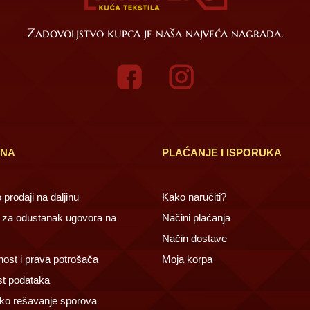
Zadovoljstvo kupca je naša najveća nagrada.
INA
PLAĆANJE I ISPORUKA
prodaji na daljinu
Kako naručiti?
za odustanak ugovora na
Načini plaćanja
Način dostave
ost i prava potrošača
Moja korpa
st podataka
ko rešavanje sporova