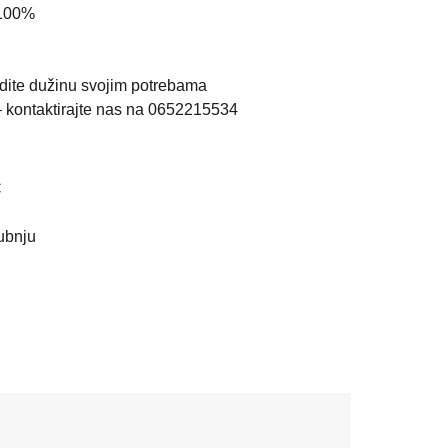
 100%
odite dužinu svojim potrebama
– kontaktirajte nas na 0652215534
C
ubnju