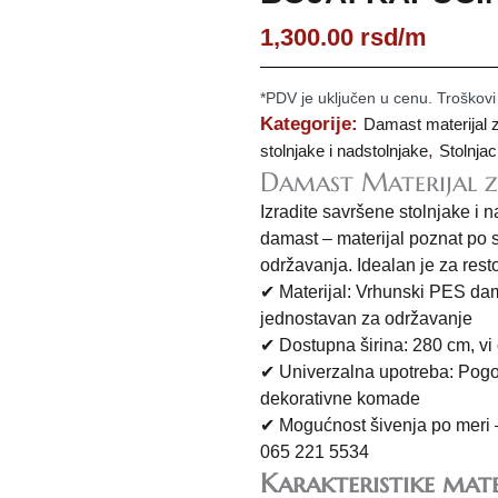
1,300.00
rsd
/m
*PDV je uključen u cenu. Troškovi
Kategorije:
Damast materijal z
,
stolnjake i nadstolnjake
Stolnjac
Damast Materijal z
Izradite savršene stolnjake i 
damast – materijal poznat po sv
održavanja. Idealan je za rest
✔ Materijal: Vrhunski PES dam
jednostavan za održavanje
✔ Dostupna širina: 280 cm, v
✔ Univerzalna upotreba: Pogod
dekorativne komade
✔ Mogućnost šivenja po meri – 
065 221 5534
Karakteristike mate