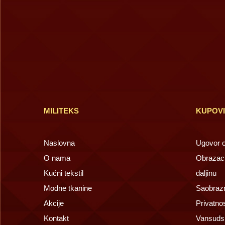
MILITEKS
KUPOV
Naslovna
Ugovor o 
O nama
Obrazac 
Kućni tekstil
daljinu
Modne tkanine
Saobrazn
Akcije
Privatno
Kontakt
Vansuds