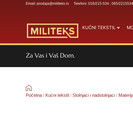
Email: prodaja@militeks.rs
Telefoni: 016/215-534 ; 065/221553
KUĆNI TEKSTIL
MO
Za Vas i Vaš Dom.
Početna
/
Kućni tekstil
/
Stolnjaci i nadstolnjaci
/
Materij