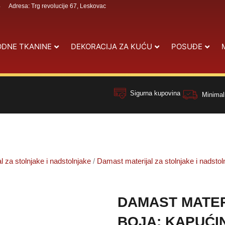
4
Adresa: Trg revolucije 67, Leskovac
DNE TKANINE
DEKORACIJA ZA KUĆU
POSUĐE
Sigurna kupovina
Minimal
al za stolnjake i nadstolnjake
/
Damast materijal za stolnjake i nadstol
DAMAST MATER
BOJA: KAPUĆI