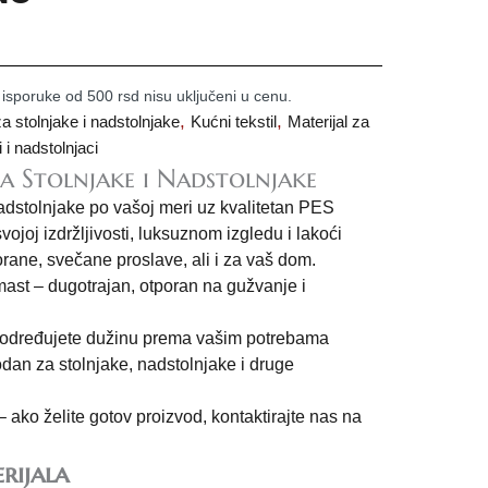
 isporuke od 500 rsd nisu uključeni u cenu.
,
,
a stolnjake i nadstolnjake
Kućni tekstil
Materijal za
i i nadstolnjaci
a Stolnjake i Nadstolnjake
nadstolnjake po vašoj meri uz kvalitetan PES
ojoj izdržljivosti, luksuznom izgledu i lakoći
orane, svečane proslave, ali i za vaš dom.
ast – dugotrajan, otporan na gužvanje i
i određujete dužinu prema vašim potrebama
an za stolnjake, nadstolnjake i druge
ako želite gotov proizvod, kontaktirajte nas na
rijala