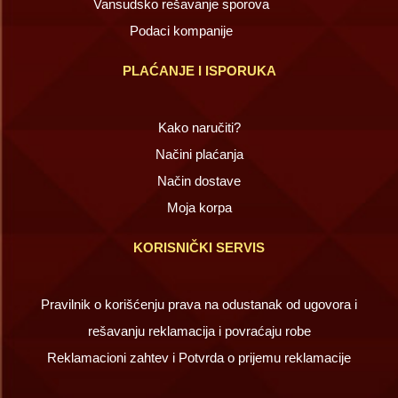
Vansudsko rešavanje sporova
Podaci kompanije
PLAĆANJE I ISPORUKA
Kako naručiti?
Načini plaćanja
Način dostave
Moja korpa
KORISNIČKI SERVIS
Pravilnik o korišćenju prava na odustanak od ugovora i
rešavanju reklamacija i povraćaju robe
Reklamacioni zahtev i Potvrda o prijemu reklamacije