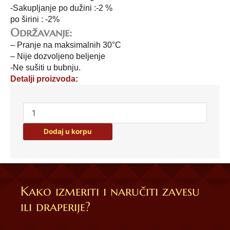
-Sakupljanje po dužini :-2 %
po širini : -2%
Održavanje:
– Pranje na maksimalnih 30°C
– Nije dozvoljeno beljenje
-Ne sušiti u bubnju.
Detalji proizvoda:
Ćebe
delux
5-
Dodaj u korpu
220cm
x
240cm
količina
Kako izmeriti i naručiti zavesu
ili draperije?