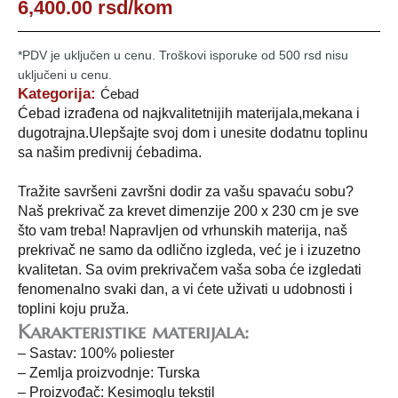
6,400.00
rsd
/kom
*PDV je uključen u cenu. Troškovi isporuke od 500 rsd nisu
uključeni u cenu.
Kategorija:
Ćebad
Ćebad izrađena od najkvalitetnijih materijala,mekana i
dugotrajna.Ulepšajte svoj dom i unesite dodatnu toplinu
sa našim predivnij ćebadima.
Tražite savršeni završni dodir za vašu spavaću sobu?
Naš prekrivač za krevet dimenzije 200 x 230 cm je sve
što vam treba! Napravljen od vrhunskih materija, naš
prekrivač ne samo da odlično izgleda, već je i izuzetno
kvalitetan. Sa ovim prekrivačem vaša soba će izgledati
fenomenalno svaki dan, a vi ćete uživati u udobnosti i
toplini koju pruža.
Karakteristike materijala:
– Sastav: 100% poliester
– Zemlja proizvodnje: Turska
– Proizvođač: Kesimoglu tekstil