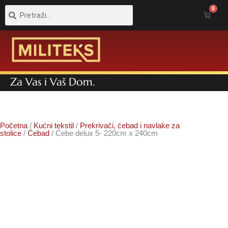
Pretraga
Pretraga
0
Cart
Za Vas i Vaš Dom.
Početna
/
Kućni tekstil
/
Prekrivači, ćebad i navlake za
stolice
/
Ćebad
/ Ćebe delux 5- 220cm x 240cm