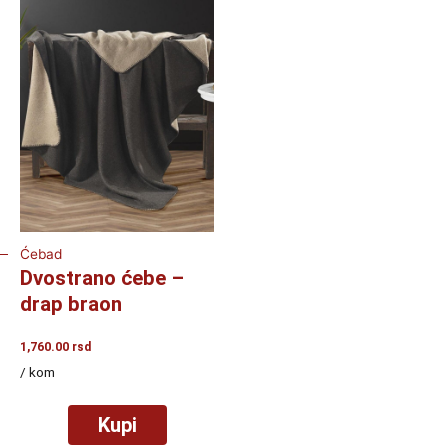
Ćebad
Dvostrano ćebe –
drap braon
1,760.00
rsd
/ kom
Kupi