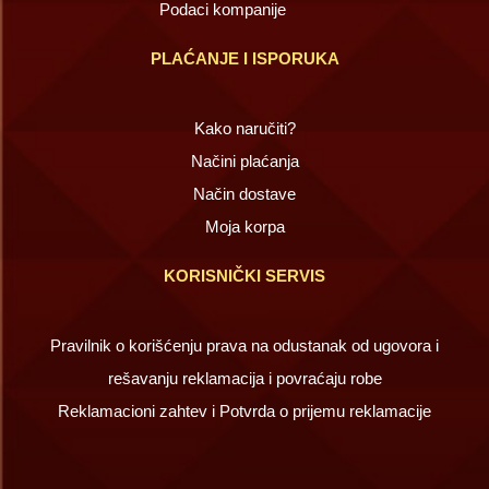
Podaci kompanije
PLAĆANJE I ISPORUKA
Kako naručiti?
Načini plaćanja
Način dostave
Moja korpa
KORISNIČKI SERVIS
Pravilnik o korišćenju prava na odustanak od ugovora i
rešavanju reklamacija i povraćaju robe
Reklamacioni zahtev i Potvrda o prijemu reklamacije