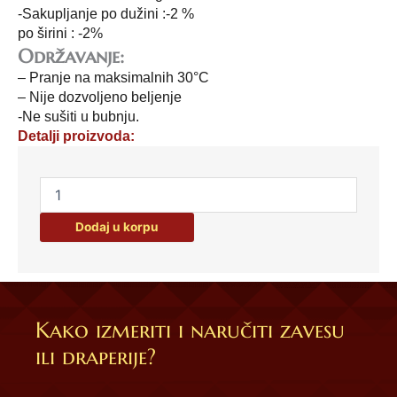
-Sakupljanje po dužini :-2 %
po širini : -2%
Održavanje:
– Pranje na maksimalnih 30°C
– Nije dozvoljeno beljenje
-Ne sušiti u bubnju.
Detalji proizvoda:
Ćebe
delux
4-
Dodaj u korpu
220cm
x
240cm
količina
Kako izmeriti i naručiti zavesu
ili draperije?