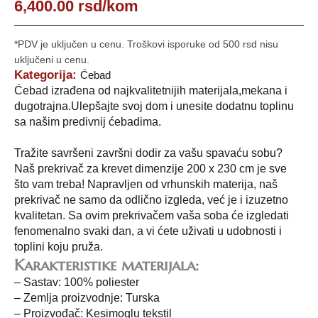
6,400.00
rsd
/kom
*PDV je uključen u cenu. Troškovi isporuke od 500 rsd nisu
uključeni u cenu.
Kategorija:
Ćebad
Ćebad izrađena od najkvalitetnijih materijala,mekana i
dugotrajna.Ulepšajte svoj dom i unesite dodatnu toplinu
sa našim predivnij ćebadima.
Tražite savršeni završni dodir za vašu spavaću sobu?
Naš prekrivač za krevet dimenzije 200 x 230 cm je sve
što vam treba! Napravljen od vrhunskih materija, naš
prekrivač ne samo da odlično izgleda, već je i izuzetno
kvalitetan. Sa ovim prekrivačem vaša soba će izgledati
fenomenalno svaki dan, a vi ćete uživati u udobnosti i
toplini koju pruža.
Karakteristike materijala:
– Sastav: 100% poliester
– Zemlja proizvodnje: Turska
– Proizvođač: Kesimoglu tekstil