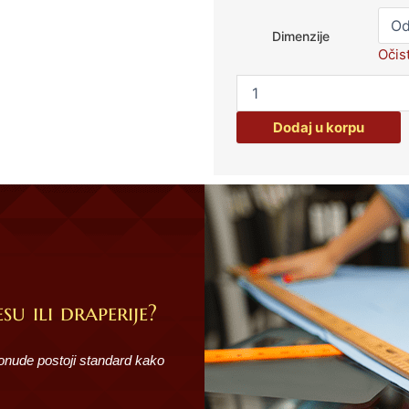
Ćebe
Petra
Dimenzije
12
Očist
količina
Dodaj u korpu
su ili draperije?
ponude postoji standard kako