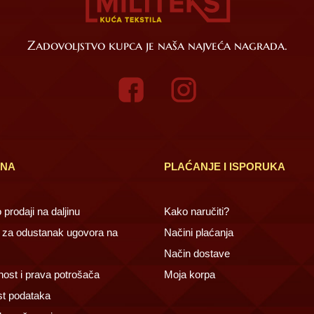
Zadovoljstvo kupca je naša najveća nagrada.
INA
PLAĆANJE I ISPORUKA
prodaji na daljinu
Kako naručiti?
za odustanak ugovora na
Načini plaćanja
Način dostave
ost i prava potrošača
Moja korpa
st podataka