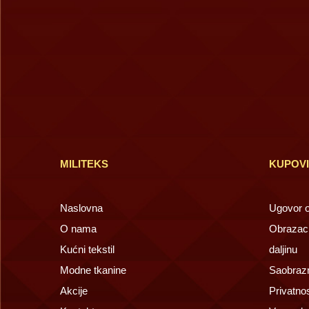
MILITEKS
KUPOV
Naslovna
Ugovor o 
O nama
Obrazac 
Kućni tekstil
daljinu
Modne tkanine
Saobrazn
Akcije
Privatno