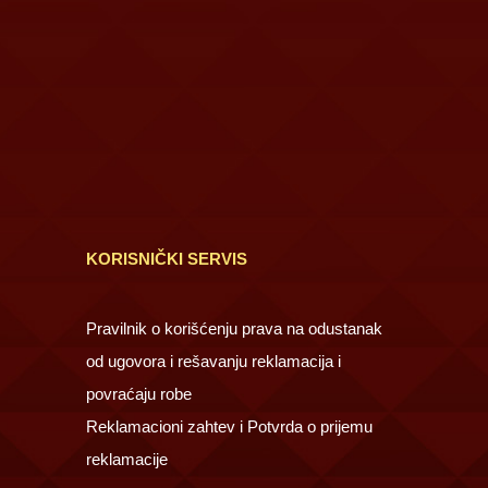
KORISNIČKI SERVIS
Pravilnik o korišćenju prava na odustanak
od ugovora i rešavanju reklamacija i
povraćaju robe
Reklamacioni zahtev i Potvrda o prijemu
reklamacije