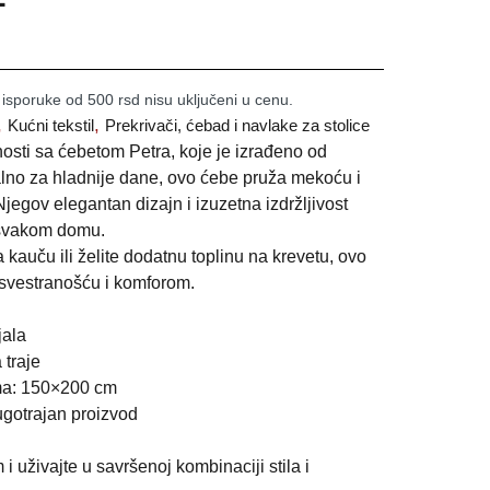
 isporuke od 500 rsd nisu uključeni u cenu.
,
,
Kućni tekstil
Prekrivači, ćebad i navlake za stolice
osti sa ćebetom Petra, koje je izrađeno od
dealno za hladnije dane, ovo ćebe pruža mekoću i
Njegov elegantan dizajn i izuzetna izdržljivost
 svakom domu.
 kauču ili želite dodatnu toplinu na krevetu, ovo
 svestranošću i komforom.
jala
 traje
ma: 150×200 cm
ugotrajan proizvod
 uživajte u savršenoj kombinaciji stila i