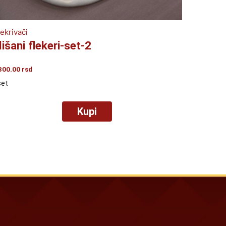
ekrivači
lišani flekeri-set-2
300.00
rsd
set
Kupi