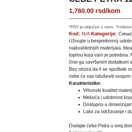
1,760.00
rsd
/kom
*PDV je uključen u cenu. Troškovi
Kod:
N/A
Kategorije:
Ćebad
Uživajte u besprekornoj udobn
najkvalitetnijih materijala. I
toplinu koja vam je potrebna. 
čine ga savršenim dodatkom
Bez obzira da li se opuštate na
ćebe će vas oduševiti svojom
Karakteristike:
Vrhunski kvalitet materi
Mekoća i udobnost koja
Dostupno u dimenzija
Lako za održavanje i d
Dodajte ćebe Petra u svoj dom i