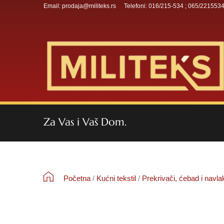
Email: prodaja@militeks.rs
Telefoni: 016/215-534 ; 065/221553
Za Vas i Vaš Dom.
Početna
/
Kućni tekstil
/
Prekrivači, ćebad i navla