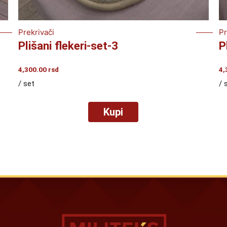
Prekrivači
Pr
Plišani flekeri-set-3
P
4,300.00
rsd
4,
/ set
/ 
Kupi