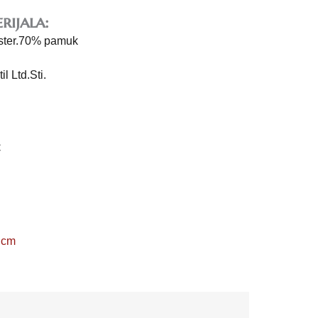
rijala:
ester.70% pamuk
l Ltd.Sti.
C
 cm