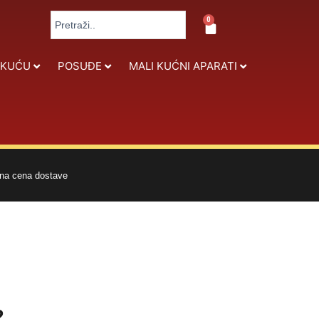
Search
0
Cart
...
 KUĆU
POSUĐE
MALI KUĆNI APARATI
na cena dostave
2