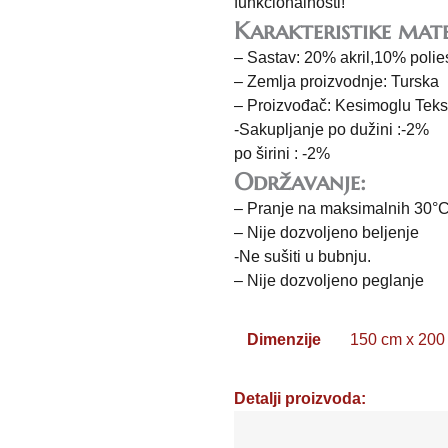
funkcionalnosti!
Karakteristike mate
– Sastav: 20% akril,10% poli
– Zemlja proizvodnje: Turska
– Proizvođač: Kesimoglu Teksti
-Sakupljanje po dužini :-2%
po širini : -2%
Održavanje:
– Pranje na maksimalnih 30°
– Nije dozvoljeno beljenje
-Ne sušiti u bubnju.
– Nije dozvoljeno peglanje
Dimenzije
150 cm x 200
Detalji proizvoda: