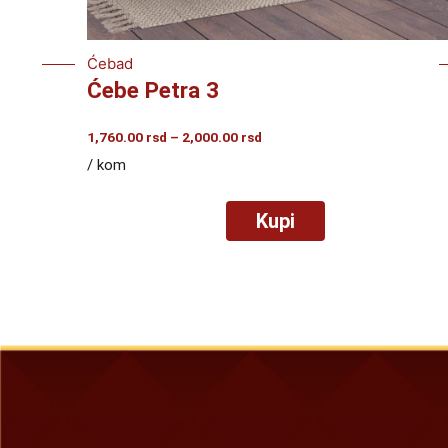
Ćebad
Ćebe Petra 3
Raspon
1,760.00
rsd
–
2,000.00
rsd
cena:
/ kom
od
1,760.00
rsd
Kupi
do
2,000.00
rsd