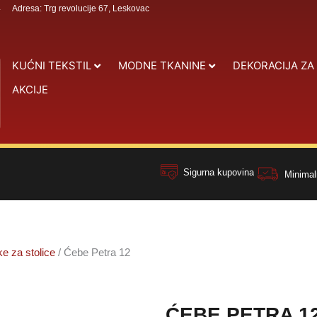
4
Adresa: Trg revolucije 67, Leskovac
KUĆNI TEKSTIL
MODNE TKANINE
DEKORACIJA ZA
AKCIJE
Sigurna kupovina
Minimal
ke za stolice
/ Ćebe Petra 12
ĆEBE PETRA 1