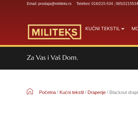
Email: prodaja@militeks.rs
Telefoni: 016/215-534 ; 065/221553
KUĆNI TEKSTIL
MO
Za Vas i Vaš Dom.
Početna
/
Kućni tekstil
/
Draperije
/ Blackout drape