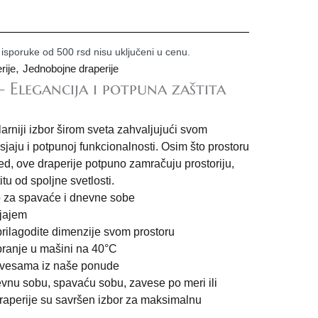
 isporuke od 500 rsd nisu uključeni u cenu.
,
rije
Jednobojne draperije
– Elegancija i potpuna zaštita
arniji izbor širom sveta zahvaljujući svom
jaju i potpunoj funkcionalnosti. Osim što prostoru
ed, ove draperije potpuno zamračuju prostoriju,
tu od spoljne svetlosti.
 za spavaće i dnevne sobe
sjajem
prilagodite dimenzije svom prostoru
ranje u mašini na 40°C
avesama iz naše ponude
nevnu sobu, spavaću sobu, zavese po meri ili
raperije su savršen izbor za maksimalnu