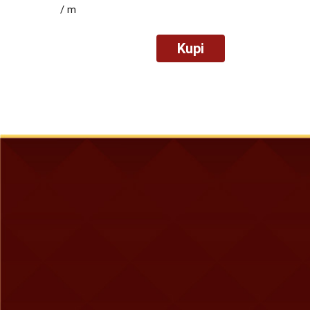
/ m
Kupi