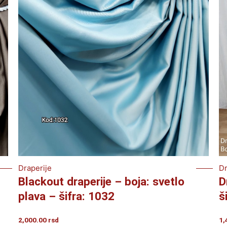
Draperije
Dr
Blackout draperije – boja: svetlo
D
plava – šifra: 1032
š
2,000.00
rsd
1,