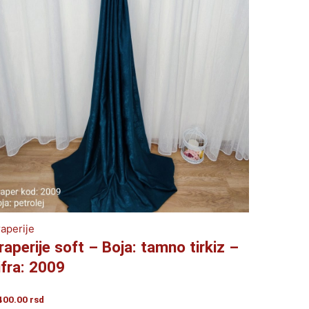
aperije
raperije soft – Boja: tamno tirkiz –
ifra: 2009
400.00
rsd