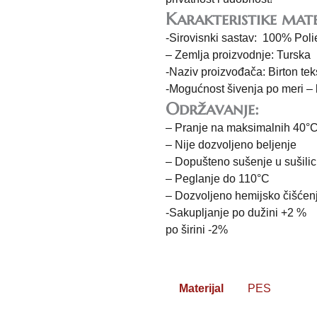
Karakteristike mate
-Sirovisnki sastav: 100% Poli
– Zemlja proizvodnje: Turska
-Naziv proizvođača: Birton teks
-Mogućnost šivenja po meri –
Održavanje:
– Pranje na maksimalnih 40°
– Nije dozvoljeno beljenje
– Dopušteno sušenje u sušilic
– Peglanje do 110°C
– Dozvoljeno hemijsko čišćen
-Sakupljanje po dužini +2 %
po širini -2%
Materijal
PES