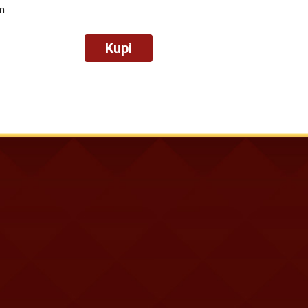
m
Kupi