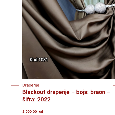
Draperije
Blackout draperije – boja: braon –
šifra: 2022
2,000.00
rsd