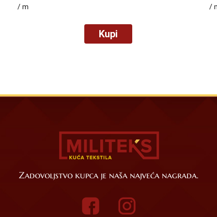
/ m
/ 
Kupi
Zadovoljstvo kupca je naša najveća nagrada.