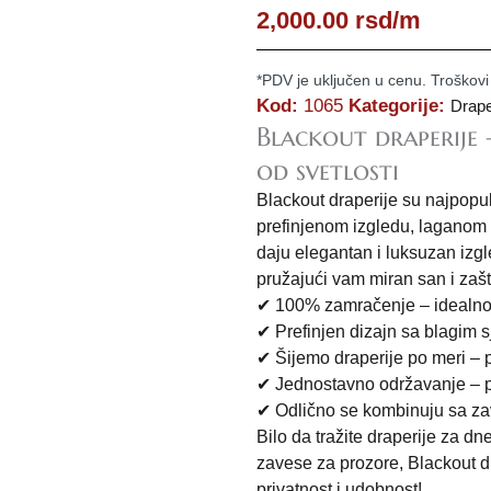
2,000.00
rsd
/m
*PDV je uključen u cenu. Troškovi
Kod:
1065
Kategorije:
Drape
Blackout draperije 
od svetlosti
Blackout draperije su najpopul
prefinjenom izgledu, laganom s
daju elegantan i luksuzan izgl
pružajući vam miran san i zašti
✔ 100% zamračenje – idealno
✔ Prefinjen dizajn sa blagim 
✔ Šijemo draperije po meri – 
✔ Jednostavno održavanje – p
✔ Odlično se kombinuju sa z
Bilo da tražite draperije za d
zavese za prozore, Blackout d
privatnost i udobnost!