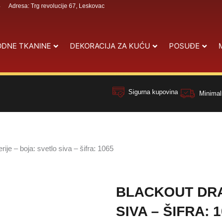
4
Adresa: Trg revolucije 67, Leskovac
DNE TKANINE
DEKORACIJA ZA KUĆU
POSUĐE
Sigurna kupovina
Minimal
rije – boja: svetlo siva – šifra: 1065
BLACKOUT DRA
SIVA – ŠIFRA: 