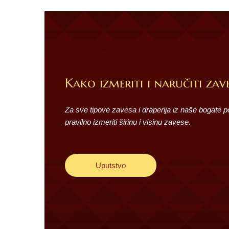
Kako izmeriti i naručiti zave
Za sve tipove zavesa i draperija iz naše bogate 
pravilno izmeriti širinu i visinu zavese.
Uputstvo