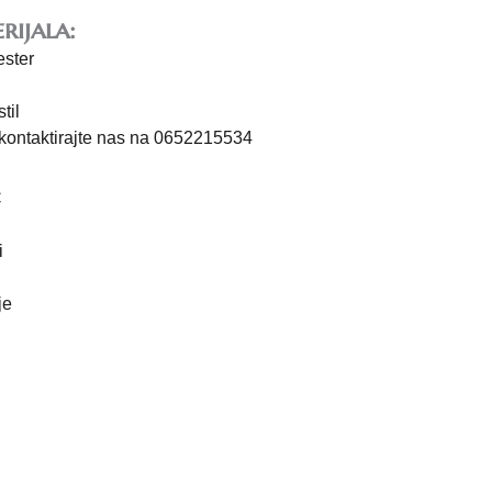
rijala:
ester
til
 kontaktirajte nas na 0652215534
C
i
je