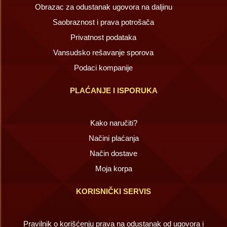
Obrazac za odustanak ugovora na daljinu
Saobraznost i prava potrošača
Privatnost podataka
Vansudsko rešavanje sporova
Podaci kompanije
PLAĆANJE I ISPORUKA
Kako naručiti?
Načini plaćanja
Način dostave
Moja korpa
KORISNIČKI SERVIS
Pravilnik o korišćenju prava na odustanak od ugovora i