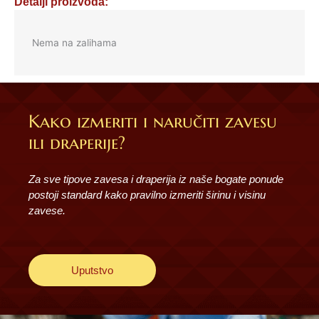
Detalji proizvoda:
Nema na zalihama
Kako izmeriti i naručiti zavesu
ili draperije?
Za sve tipove zavesa i draperija iz naše bogate ponude
postoji standard kako pravilno izmeriti širinu i visinu
zavese.
Uputstvo