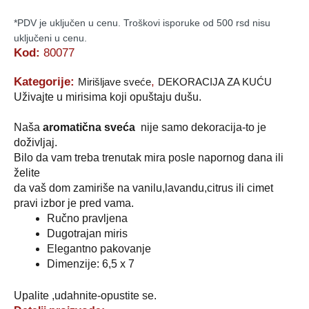
*PDV je uključen u cenu. Troškovi isporuke od 500 rsd nisu
uključeni u cenu.
Kod:
80077
Kategorije:
,
Mirišljave sveće
DEKORACIJA ZA KUĆU
Uživajte u mirisima koji opuštaju dušu.
Naša
aromatična sveća
nije samo dekoracija-to je
doživljaj.
Bilo da vam treba trenutak mira posle napornog dana ili
želite
da vaš dom zamiriše na vanilu,lavandu,citrus ili cimet
pravi izbor je pred vama.
Ručno pravljena
Dugotrajan miris
Elegantno pakovanje
Dimenzije: 6,5 x 7
Upalite ,udahnite-opustite se.