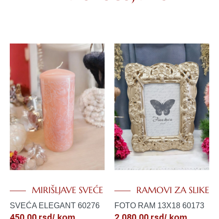
MIRIŠLJAVE SVEĆE
RAMOVI ZA SLIKE
SVEĆA ELEGANT 60276
FOTO RAM 13X18 60173
450.00
rsd
2,080.00
rsd
/ kom
/ kom