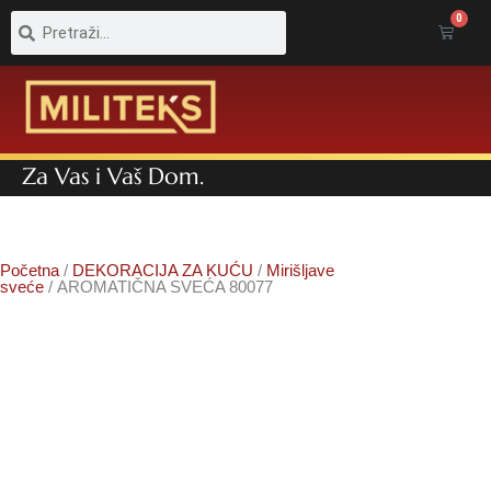
Pretraga
Pretraga
0
Cart
Za Vas i Vaš Dom.
Početna
/
DEKORACIJA ZA KUĆU
/
Mirišljave
sveće
/ AROMATIČNA SVEĆA 80077