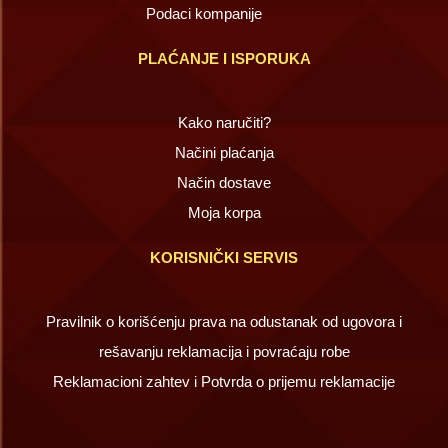
Podaci kompanije
PLAĆANJE I ISPORUKA
Kako naručiti?
Načini plaćanja
Način dostave
Moja korpa
KORISNIČKI SERVIS
Pravilnik o korišćenju prava na odustanak od ugovora i
rešavanju reklamacija i povraćaju robe
Reklamacioni zahtev i Potvrda o prijemu reklamacije