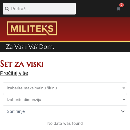
Pretraga
Pretraga
0
Cart
Za Vas i Vaš Dom.
Set za viski
Pročitaj više
Izaberite maksimalnu širinu
Izaberite dimenziju
No data was found