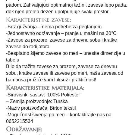
padom. Zahvaljujući optimalnoj težini, zavesa lepo pada,
dok njen prelep dezen upotpunjuje svaki prostor.
Karakteristike zavese:
-Bez gužvanja – nema potrebe za peglanjem
-Jednostavno održavanje – pranje u mašini na 30°C
-Zavese za prozore, zavese za dnevnu sobu i kratke
zavese do radijatora
-Besplatno šijemo zavese po meri – unesite dimenzije u
tabelu
Bilo da tražite zavese za prozore, zavese za dnevnu
sobu, kratke zavese ili zavese po meri, naša zavesa od
bambusa pružiće vam luksuz i praktičnost!
Karakteristike materijala:
-Sirovisnki sastav: 100% Poliester
– Zemlja proizvodnje: Turska
-Naziv proizvođača: Birton tekstil
-Mogućnost šivenja po meri – kontaktirajte nas na
0652215534
Održavanje: