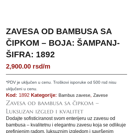
ZAVESA OD BAMBUSA SA
ČIPKOM – BOJA: ŠAMPANJ-
ŠIFRA: 1892
2,900.00
rsd
/m
*PDV je uključen u cenu. Troškovi isporuke od 500 rsd nisu
uključeni u cenu.
Kod:
1892
Kategorije:
,
Bambus zavese
Zavese
Zavesa od bambusa sa čipkom –
Luksuzan izgled i kvalitet
Dodajte sofisticiranost svom enterijeru uz zavesu od
bambusa – kvalitetnu i elegantnu zavesu koja se odlikuje
prefinjenim radom, luksuznim izgledom i savršenim