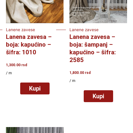
Lanene zavese
Lanene zavese
Lanena zavesa –
Lanena zavesa –
boja: kapućino –
boja: šampanj –
šifra: 1010
kapućino – šifra:
2585
1,300.00
rsd
/ m
1,800.00
rsd
/ m
Kupi
Kupi