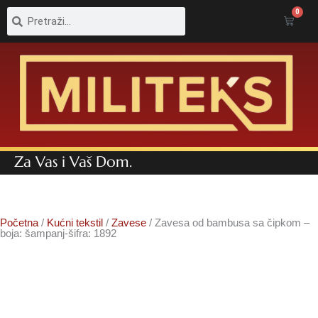
Pretraga
Pretraga
0
Cart
Za Vas i Vaš Dom.
Početna
/
Kućni tekstil
/
Zavese
/ Zavesa od bambusa sa čipkom –
boja: šampanj-šifra: 1892