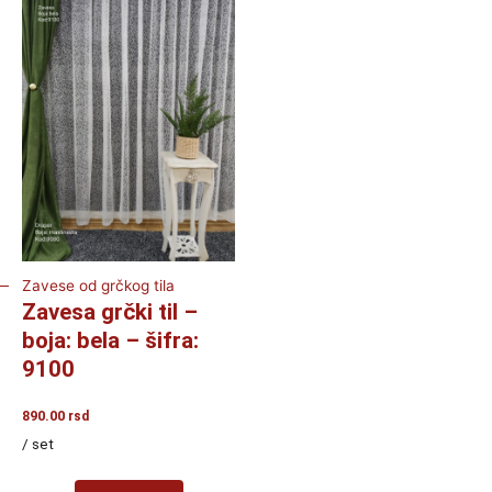
Zavese od grčkog tila
Zavesa grčki til –
boja: bela – šifra:
9100
890.00
rsd
/ set