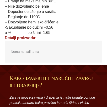
– Pranje na maksimalnih 30°C
– Nije dozvoljeno beljenje
– Dopušteno sušenje u sušilici
– Peglanje do 110°C
– Dozvoljeno hemijsko čišćenje
-Sakupljanje po dužini +0,56
u % po širini -1.65
Detalji proizvoda:
Nema na zalihama
Kako izmeriti i naručiti zavesu
ili draperije?
Za sve tipove zavesa i draperija iz naše bogate ponude
postoji standard kako pravilno izmeriti širinu i visinu