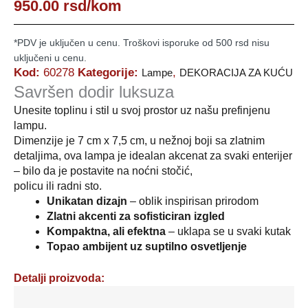
950.00
rsd
/kom
*PDV je uključen u cenu. Troškovi isporuke od 500 rsd nisu
uključeni u cenu.
Kod:
60278
Kategorije:
,
Lampe
DEKORACIJA ZA KUĆU
Savršen dodir luksuza
Unesite toplinu i stil u svoj prostor uz našu prefinjenu
lampu.
Dimenzije je 7 cm x 7,5 cm, u nežnoj boji sa zlatnim
detaljima, ova lampa je idealan akcenat za svaki enterijer
– bilo da je postavite na noćni stočić,
policu ili radni sto.
Unikatan dizajn
– oblik inspirisan prirodom
Zlatni akcenti za sofisticiran izgled
Kompaktna, ali efektna
– uklapa se u svaki kutak
Topao ambijent uz suptilno osvetljenje
Detalji proizvoda: