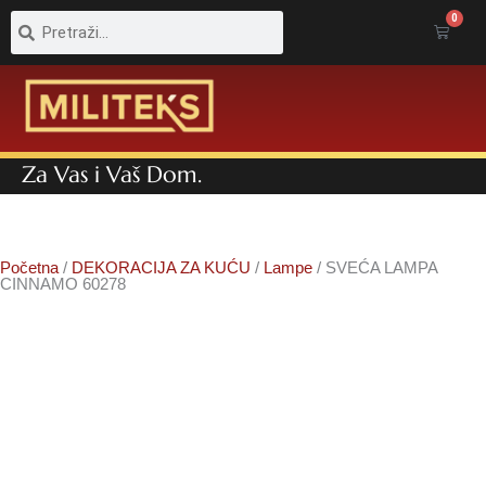
Pretraga
Pretraga
0
Cart
Za Vas i Vaš Dom.
Početna
/
DEKORACIJA ZA KUĆU
/
Lampe
/ SVEĆA LAMPA
CINNAMO 60278