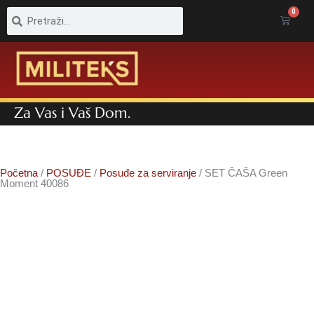
Pretraga
Pretraga
0
Cart
Za Vas i Vaš Dom.
Početna
/
POSUĐE
/
Posuđe za serviranje
/ SET ČAŠA Green
Moment 40086