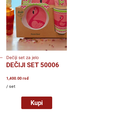
Dečiji set za jelo
DEČIJI SET 50006
1,400.00
rsd
/ set
Kupi