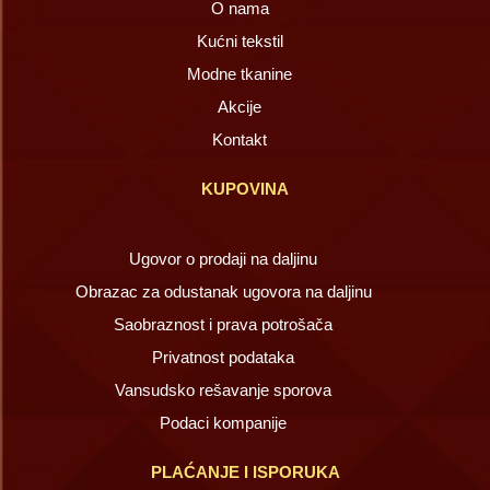
O nama
Kućni tekstil
Modne tkanine
Akcije
Kontakt
KUPOVINA
Ugovor o prodaji na daljinu
Obrazac za odustanak ugovora na daljinu
Saobraznost i prava potrošača
Privatnost podataka
Vansudsko rešavanje sporova
Podaci kompanije
PLAĆANJE I ISPORUKA