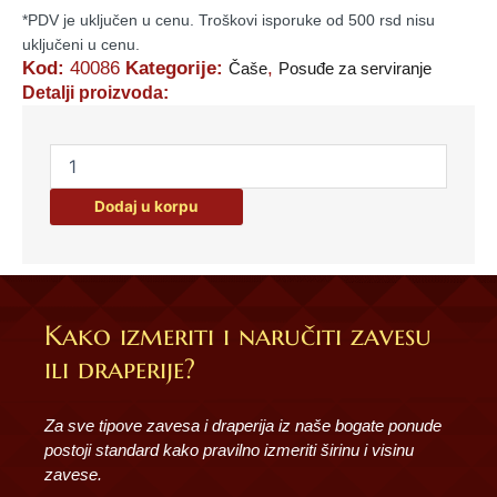
*PDV je uključen u cenu. Troškovi isporuke od 500 rsd nisu
uključeni u cenu.
Kod:
40086
Kategorije:
,
Čaše
Posuđe za serviranje
Detalji proizvoda:
SET
ČAŠA
Green
Dodaj u korpu
Moment
40086
količina
Kako izmeriti i naručiti zavesu
ili draperije?
Za sve tipove zavesa i draperija iz naše bogate ponude
postoji standard kako pravilno izmeriti širinu i visinu
zavese.