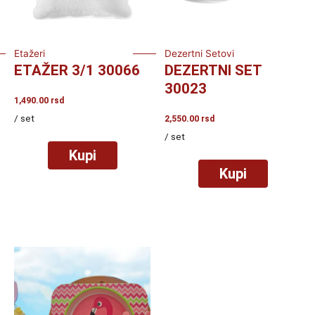
Etažeri
Dezertni Setovi
ETAŽER 3/1 30066
DEZERTNI SET
30023
1,490.00
rsd
/ set
2,550.00
rsd
/ set
Kupi
Kupi