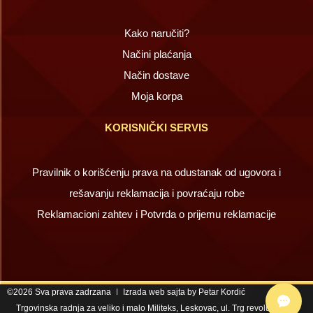
Kako naručiti?
Načini plaćanja
Način dostave
Moja korpa
KORISNIČKI SERVIS
Pravilnik o korišćenju prava na odustanak od ugovora i
rešavanju reklamacija i povraćaju robe
Reklamacioni zahtev i Potvrda o prijemu reklamacije
©2026 Sva prava zadrzana
Izrada web sajta by Petar Kordić
Trgovinska radnja za veliko i malo Militeks, Leskovac, ul. Trg revolucije 67,