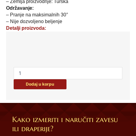
– Zemlja proizvodnje: Turska
Održavanje:
– Pranje na maksimalnih 30°
– Nije dozvoljeno beljenje
Detalji proizvoda:
Set
2/1
prostirki
za
kupatilo
50x80cm
siv
Dodaj u korpu
svet
količina
Kako izmeriti i naručiti zavesu
ili draperije?