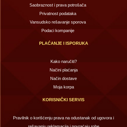
Saobraznost i prava potrošača
Privatnost podataka
Vansudsko rešavanje sporova
Podaci kompanije
PLAĆANJE I ISPORUKA
Kako naručiti?
Načini plaćanja
Način dostave
Moja korpa
KORISNIČKI SERVIS
Pravilnik o korišćenju prava na odustanak od ugovora i
rešavanju reklamacija i povraćaju robe