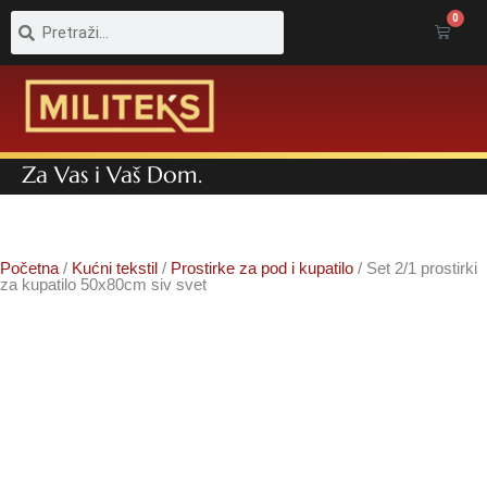
Pretraga
Pretraga
0
Cart
Za Vas i Vaš Dom.
Početna
/
Kućni tekstil
/
Prostirke za pod i kupatilo
/ Set 2/1 prostirki
za kupatilo 50x80cm siv svet