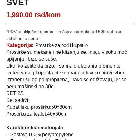
SVET
1,990.00
rsd
/kom
*PDV je uključen u cenu. Troškovi isporuke od 500 rsd nisu
uključeni u cenu.
Kategorija:
Prostirke za pod i kupatilo
Prostirke su mekane i ne klizanju se, imaju visoku moć
upijanja i brzo se suše.
Ukoliko želite da brzo, i sa malo ulaganja promenite
izgled vašeg kupatila, dezenirani setovi su pravi izbor.
Izrađeni su od polipropilena, i lako se održavaju, jer se
peru mašinski na 30c.
SET 2/1
Set sadrži:
Kupatilsku prostirku:50x80cm
Prostirku za toalet:40x50cm
Karakteristike materijala:
– Sastav: 100% polypropylene