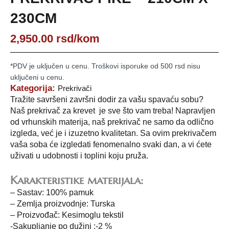
230CM
2,950.00
rsd
/kom
*PDV je uključen u cenu. Troškovi isporuke od 500 rsd nisu
uključeni u cenu.
Kategorija:
Prekrivači
Tražite savršeni završni dodir za vašu spavaću sobu?
Naš prekrivač za krevet je sve što vam treba! Napravljen
od vrhunskih materija, naš prekrivač ne samo da odlično
izgleda, već je i izuzetno kvalitetan. Sa ovim prekrivačem
vaša soba će izgledati fenomenalno svaki dan, a vi ćete
uživati u udobnosti i toplini koju pruža.
Karakteristike materijala:
– Sastav: 100% pamuk
– Zemlja proizvodnje: Turska
– Proizvođač: Kesimoglu tekstil
-Sakupljanje po dužini :-2 %