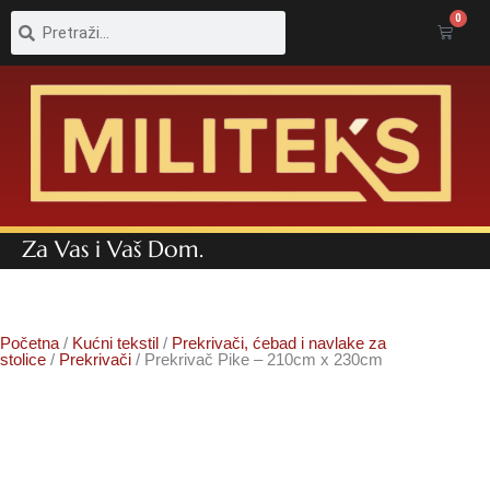
Pretraga
Pretraga
0
Cart
Za Vas i Vaš Dom.
Početna
/
Kućni tekstil
/
Prekrivači, ćebad i navlake za
stolice
/
Prekrivači
/ Prekrivač Pike – 210cm x 230cm