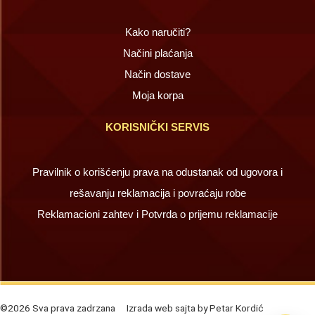
Kako naručiti?
Načini plaćanja
Način dostave
Moja korpa
KORISNIČKI SERVIS
Pravilnik o korišćenju prava na odustanak od ugovora i
rešavanju reklamacija i povraćaju robe
Reklamacioni zahtev i Potvrda o prijemu reklamacije
©2026 Sva prava zadrzana
Izrada web sajta by Petar Kordić