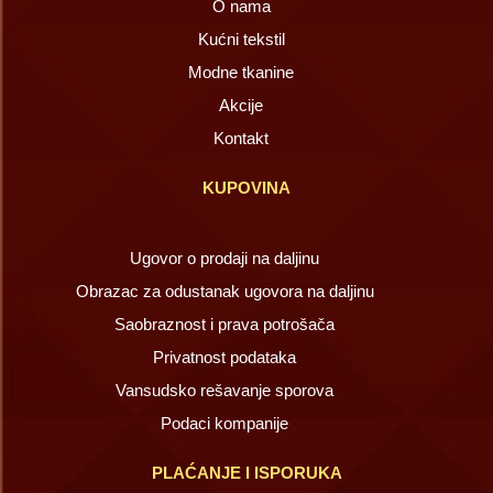
O nama
Kućni tekstil
Modne tkanine
Akcije
Kontakt
KUPOVINA
Ugovor o prodaji na daljinu
Obrazac za odustanak ugovora na daljinu
Saobraznost i prava potrošača
Privatnost podataka
Vansudsko rešavanje sporova
Podaci kompanije
PLAĆANJE I ISPORUKA