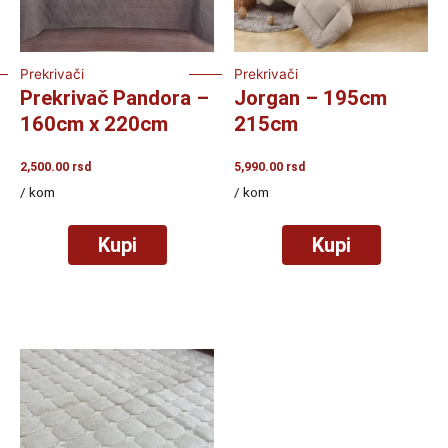
Prekrivači
Prekrivači
Prekrivač Pandora –
Jorgan – 195cm
160cm x 220cm
215cm
2,500.00
rsd
5,990.00
rsd
/ kom
/ kom
Kupi
Kupi