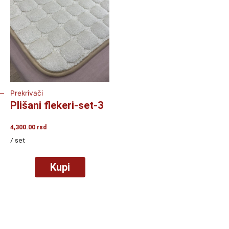
Prekrivači
Plišani flekeri-set-3
4,300.00
rsd
/ set
Kupi