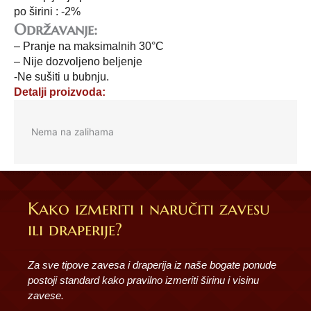
po širini : -2%
Održavanje:
– Pranje na maksimalnih 30°C
– Nije dozvoljeno beljenje
-Ne sušiti u bubnju.
Detalji proizvoda:
Nema na zalihama
Kako izmeriti i naručiti zavesu
ili draperije?
Za sve tipove zavesa i draperija iz naše bogate ponude
postoji standard kako pravilno izmeriti širinu i visinu
zavese.