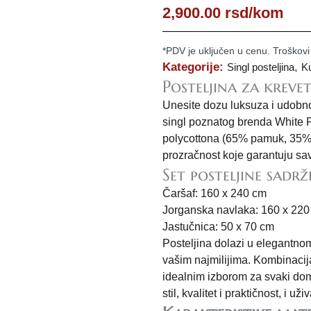
2,900.00
rsd
/kom
*PDV je uključen u cenu. Troškovi
Kategorije:
,
Singl posteljina
Ku
Posteljina za kreve
Unesite dozu luksuza i udobno
singl poznatog brenda White 
polycottona (65% pamuk, 35% p
prozračnost koje garantuju sa
Set posteljine sadrži
Čaršaf: 160 x 240 cm
Jorganska navlaka: 160 x 22
Jastučnica: 50 x 70 cm
Posteljina dolazi u elegantno
vašim najmilijima. Kombinacija
idealnim izborom za svaki dom.
stil, kvalitet i praktičnost, i