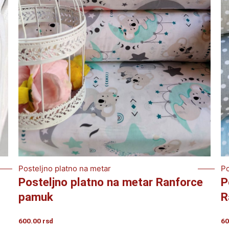
Posteljno platno na metar
Po
Posteljno platno na metar Ranforce
P
pamuk
R
600.00
rsd
60