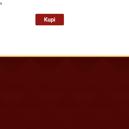
m
Kupi