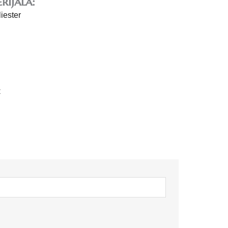
rijala:
iester
C