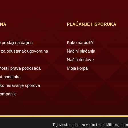
INA
PLAĆANJE I ISPORUKA
prodaji na daljinu
Kako naručiti?
za odustanak ugovora na
Načini plaćanja
Način dostave
ost i prava potrošača
Moja korpa
st podataka
ko rešavanje sporova
ompanije
Trgovinska radnja za veliko i malo Militeks, Les