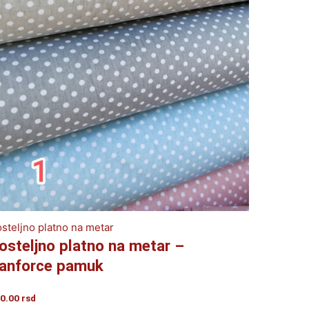
steljno platno na metar
osteljno platno na metar –
anforce pamuk
0.00
rsd