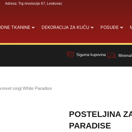
4
Adresa: Trg revolucije 67, Leskovac
DNE TKANINE
DEKORACIJA ZA KUĆU
POSUĐE
Sigurna kupovina
Minimal
 krevet singl White Paradise
POSTELJINA Z
PARADISE