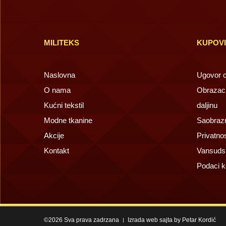
MILITEKS
KUPOV
Naslovna
Ugovor o 
O nama
Obrazac 
Kućni tekstil
daljinu
Modne tkanine
Saobrazn
Akcije
Privatno
Kontakt
Vansuds
Podaci k
©2026 Sva prava zadrzana
Izrada web sajta by Petar Kordić