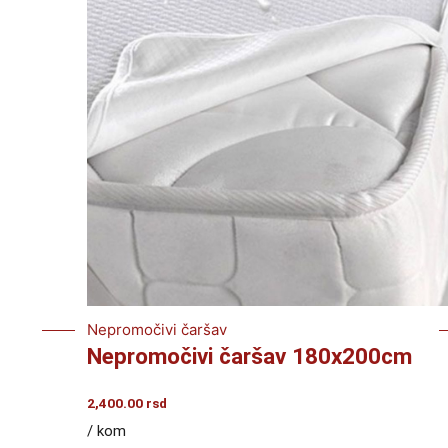
Nepromočivi čaršav
Nepromočivi čaršav 180x200cm
2,400.00
rsd
/ kom