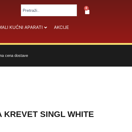
Search
0
Cart
...
MALI KUĆNI APARATI
AKCIJE
na cena dostave
A KREVET SINGL WHITE