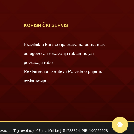
KORISNIČKI SERVIS
Pravilnik o korišćenju prava na odustanak
od ugovora i rešavanju reklamacija i
povraćaju robe
Reklamacioni zahtev i Potvrda o prijemu
reklamacije
kovac, ul. Trg revolucije 67, matični broj: 51783824, PIB: 100525928