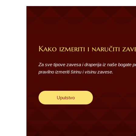
Kako izmeriti i naručiti zave
Za sve tipove zavesa i draperija iz naše bogate 
pravilno izmeriti širinu i visinu zavese.
Uputstvo