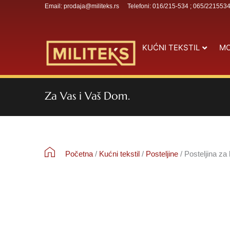
Email: prodaja@militeks.rs
Telefoni: 016/215-534 ; 065/221553
KUĆNI TEKSTIL
MO
Za Vas i Vaš Dom.
Početna
/
Kućni tekstil
/
Posteljine
/ Posteljina za