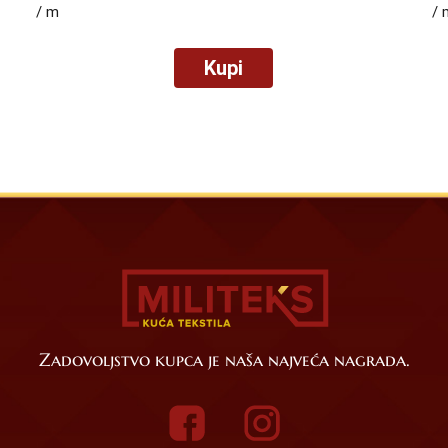
/ m
/ 
Kupi
Zadovoljstvo kupca je naša najveća nagrada.