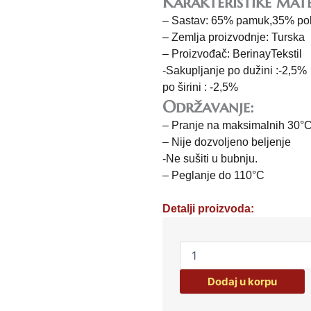
Karakteristike mate
– Sastav: 65% pamuk,35% pol
– Zemlja proizvodnje: Turska
– Proizvođač: BerinayTekstil
-Sakupljanje po dužini :-2,5%
po širini : -2,5%
Održavanje:
– Pranje na maksimalnih 30°
– Nije dozvoljeno beljenje
-Ne sušiti u bubnju.
– Peglanje do 110°C
Detalji proizvoda:
Posteljina
za
krevet
Dodaj u korpu
singl
White