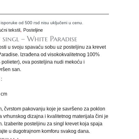
 isporuke od 500 rsd nisu uključeni u cenu.
,
ćni tekstil
Posteljine
t singl – White Paradise
sti u svoju spavaću sobu uz posteljinu za krevet
Paradise. Izrađena od visokokvalitetnog 100%
olieter), ova posteljina nudi mekoću i
vršen san.
:
0 cm
m, čvrstom pakovanju koje je savršeno za poklon
 vrhunskog dizajna i kvalitetnog materijala čini je
 Izaberite posteljinu za singl krevet koja spaja
 uživajte u dugotrajnom komforu svakog dana.