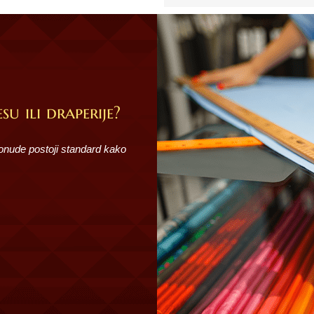
Paradise
količina
su ili draperije?
ponude postoji standard kako