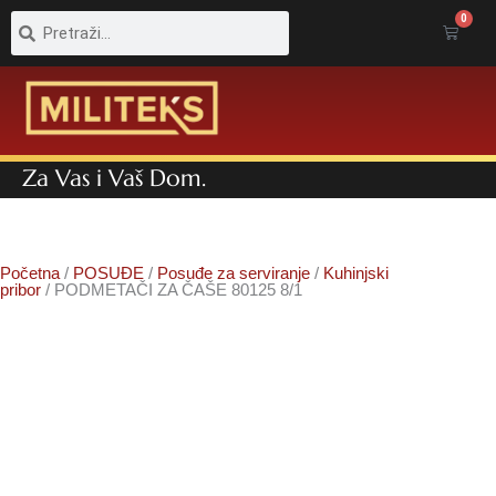
Pretraga
Pretraga
0
Cart
Za Vas i Vaš Dom.
Početna
/
POSUĐE
/
Posuđe za serviranje
/
Kuhinjski
pribor
/ PODMETAČI ZA ČAŠE 80125 8/1