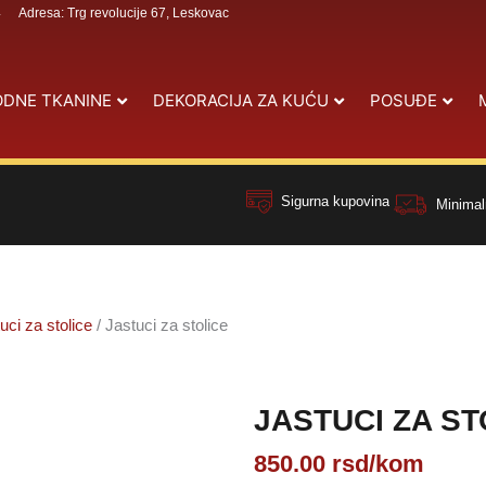
4
Adresa: Trg revolucije 67, Leskovac
DNE TKANINE
DEKORACIJA ZA KUĆU
POSUĐE
Sigurna kupovina
Minimal
uci za stolice
/ Jastuci za stolice
JASTUCI ZA ST
850.00
rsd
/kom