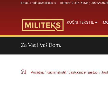
Email: prodaja@militeks.rs
Telefoni: 016/215-534 ; 065/221553
KUĆNI TEKSTIL
MO
Za Vas i Vaš Dom.
Početna
/
Kućni tekstil
/
Jastučnice i jastuci
/
Jast