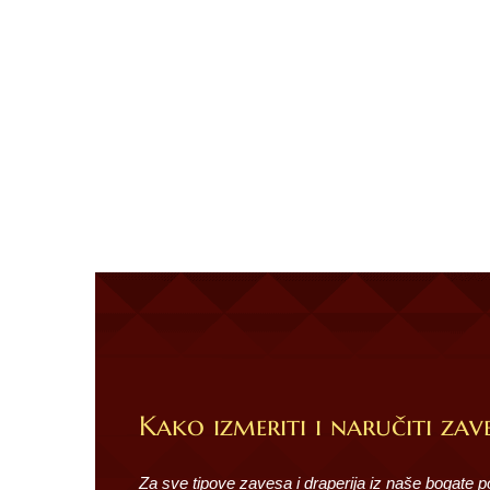
Kako izmeriti i naručiti zave
Za sve tipove zavesa i draperija iz naše bogate 