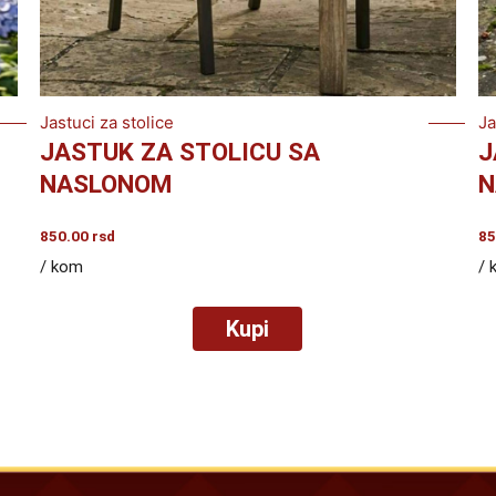
Jastuci za stolice
Ja
JASTUK ZA STOLICU SA
J
NASLONOM
N
850.00
rsd
85
/ kom
/ 
Kupi