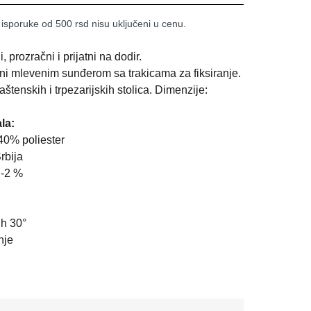
 isporuke od 500 rsd nisu uključeni u cenu.
prozračni i prijatni na dodir.
ni mlevenim sunđerom sa trakicama za fiksiranje.
tenskih i trpezarijskih stolica. Dimenzije:
la:
40% poliester
rbija
:-2 %
ih 30°
nje