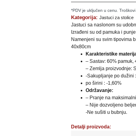
*PDV je uključen u cenu. Troškovi
Kategorija:
Jastuci za stolice
Jastuci sa naslonom su udobni, 
Izrađeni su od pamuka i punje
Namenjeni su svim tipovima baš
40x80cm
Karakteristike materija
– Sastav: 60% pamuk, 
– Zemlja proizvodnje: S
-Sakupljanje po dužini 
po širini : -1,60%
Održavanje:
– Pranje na maksimaln
– Nije dozvoljeno belje
-Ne sušiti u bubnju.
Detalji proizvoda: