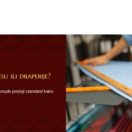
su ili draperije?
ponude postoji standard kako