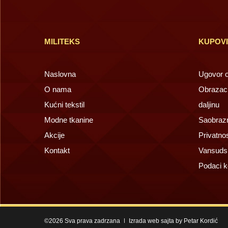
MILITEKS
KUPOV
Naslovna
Ugovor o 
O nama
Obrazac 
Kućni tekstil
daljinu
Modne tkanine
Saobrazn
Akcije
Privatno
Kontakt
Vansuds
Podaci k
©2026 Sva prava zadrzana
Izrada web sajta by Petar Kordić