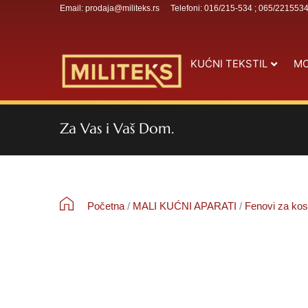
Email: prodaja@militeks.rs
Telefoni: 016/215-534 ; 065/221553
KUĆNI TEKSTIL
MO
Za Vas i Vaš Dom.
Početna
/
MALI KUĆNI APARATI
/
Fenovi za ko