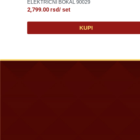
ELEKTRIČNI BOKAL 90029
2,799.00
rsd
/ set
KUPI