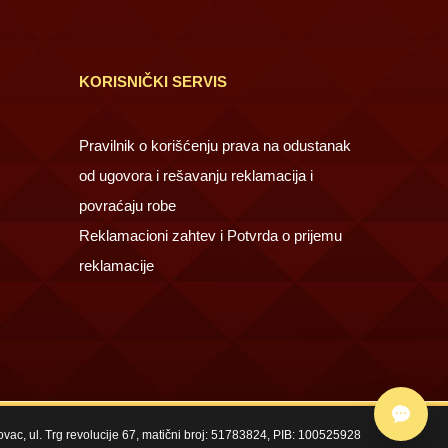
KORISNIČKI SERVIS
Pravilnik o korišćenju prava na odustanak
od ugovora i rešavanju reklamacija i
povraćaju robe
Reklamacioni zahtev i Potvrda o prijemu
reklamacije
kovac, ul. Trg revolucije 67, matični broj: 51783824, PIB: 100525928