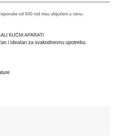
 isporuke od 500 rsd nisu uključeni u cenu.
ALI KUĆNI APARATI
žan i idealan za svakodnevnu upotrebu.
ature