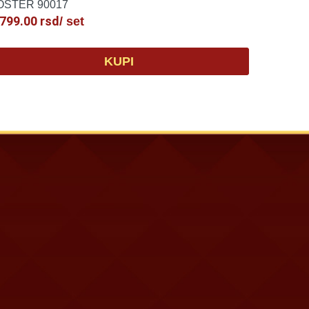
OSTER 90017
,799.00
rsd
/ set
KUPI