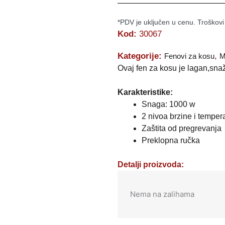
*PDV je uključen u cenu. Troškovi
Kod:
30067
Kategorije:
,
Fenovi za kosu
M
Ovaj fen za kosu je lagan,sna
Karakteristike:
Snaga: 1000 w
2 nivoa brzine i temper
Zaštita od pregrevanja
Preklopna ručka
Detalji proizvoda:
Nema na zalihama