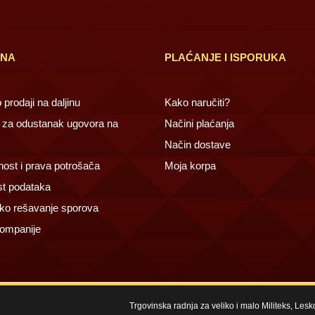
INA
PLAĆANJE I ISPORUKA
prodaji na daljinu
Kako naručiti?
za odustanak ugovora na
Načini plaćanja
Način dostave
ost i prava potrošača
Moja korpa
st podataka
ko rešavanje sporova
ompanije
Trgovinska radnja za veliko i malo Militeks, Les