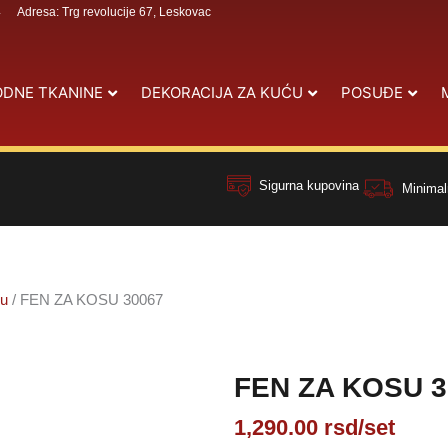
4
Adresa: Trg revolucije 67, Leskovac
DNE TKANINE
DEKORACIJA ZA KUĆU
POSUĐE
Sigurna kupovina
Minimal
su
/ FEN ZA KOSU 30067
FEN ZA KOSU 3
1,290.00
rsd
/set