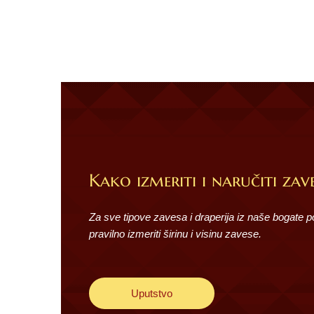
Kako izmeriti i naručiti zave
Za sve tipove zavesa i draperija iz naše bogate 
pravilno izmeriti širinu i visinu zavese.
Uputstvo