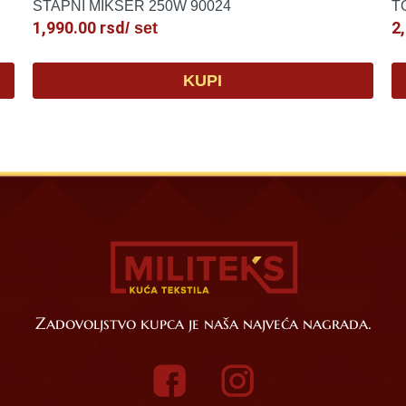
ŠTAPNI MIKSER 250W 90024
T
1,990.00
rsd
2
/ set
KUPI
Zadovoljstvo kupca je naša najveća nagrada.