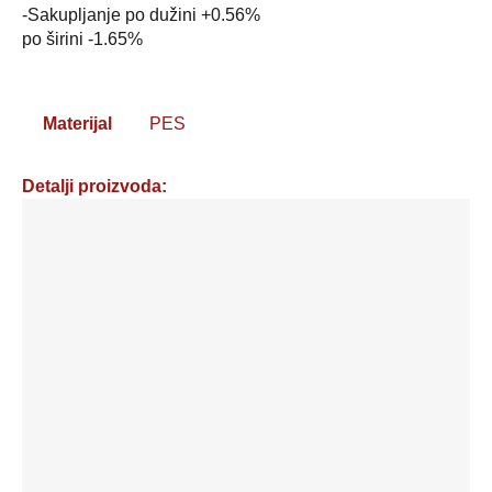
-Sakupljanje po dužini +0.56%
po širini -1.65%
Materijal
PES
Detalji proizvoda:
Draperija
sahara
lux
-
boja:
ljubičasta
-
šifra:
1054
količina