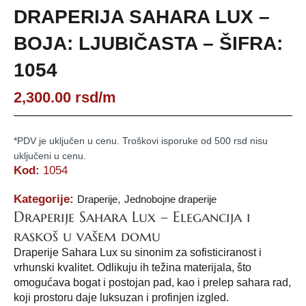
DRAPERIJA SAHARA LUX –
BOJA: LJUBIČASTA – ŠIFRA:
1054
2,300.00
rsd
/m
*PDV je uključen u cenu. Troškovi isporuke od 500 rsd nisu
uključeni u cenu.
Kod:
1054
Kategorije:
,
Draperije
Jednobojne draperije
Draperije Sahara Lux – Elegancija i
raskoš u vašem domu
Draperije Sahara Lux su sinonim za sofisticiranost i
vrhunski kvalitet. Odlikuju ih težina materijala, što
omogućava bogat i postojan pad, kao i prelep sahara rad,
koji prostoru daje luksuzan i profinjen izgled.