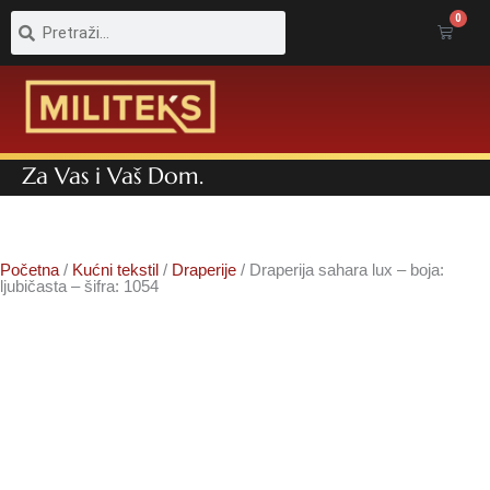
Pretraga
Pretraga
0
Cart
Za Vas i Vaš Dom.
Početna
/
Kućni tekstil
/
Draperije
/ Draperija sahara lux – boja:
ljubičasta – šifra: 1054