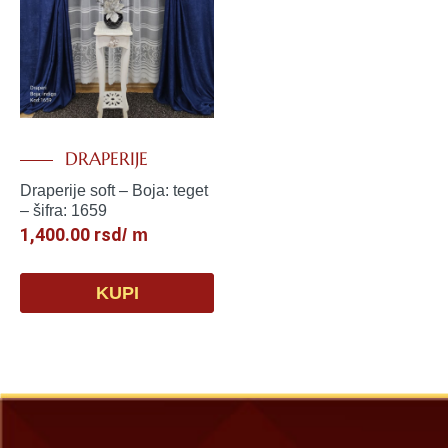
DRAPERIJE
Draperije soft – Boja: teget
– šifra: 1659
1,400.00
rsd
/ m
KUPI