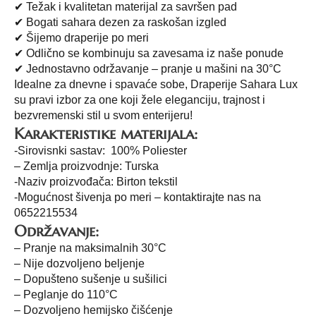
✔ Težak i kvalitetan materijal za savršen pad
✔ Bogati sahara dezen za raskošan izgled
✔ Šijemo draperije po meri
✔ Odlično se kombinuju sa zavesama iz naše ponude
✔ Jednostavno održavanje – pranje u mašini na 30°C
Idealne za dnevne i spavaće sobe, Draperije Sahara Lux
su pravi izbor za one koji žele eleganciju, trajnost i
bezvremenski stil u svom enterijeru!
Karakteristike materijala:
-Sirovisnki sastav: 100% Poliester
– Zemlja proizvodnje: Turska
-Naziv proizvođača: Birton tekstil
-Mogućnost šivenja po meri – kontaktirajte nas na
0652215534
Održavanje:
– Pranje na maksimalnih 30°C
– Nije dozvoljeno beljenje
– Dopušteno sušenje u sušilici
– Peglanje do 110°C
– Dozvoljeno hemijsko čišćenje