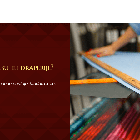
su ili draperije?
ponude postoji standard kako