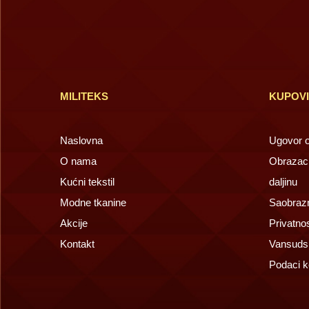
MILITEKS
KUPOV
Naslovna
Ugovor o 
O nama
Obrazac 
Kućni tekstil
daljinu
Modne tkanine
Saobrazn
Akcije
Privatno
Kontakt
Vansuds
Podaci k