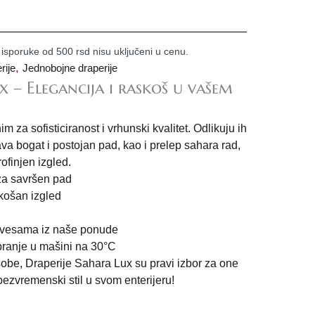
 isporuke od 500 rsd nisu uključeni u cenu.
,
rije
Jednobojne draperije
x – Elegancija i raskoš u vašem
 za sofisticiranost i vrhunski kvalitet. Odlikuju ih
va bogat i postojan pad, kao i prelep sahara rad,
rofinjen izgled.
 za savršen pad
košan izgled
avesama iz naše ponude
ranje u mašini na 30°C
obe, Draperije Sahara Lux su pravi izbor za one
i bezvremenski stil u svom enterijeru!