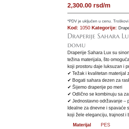
2,300.00
rsd
/m
*PDV je uključen u cenu. Troškovi
Kod:
1050
Kategorije:
Drape
Draperije Sahara Lu
domu
Draperije Sahara Lux su sinonim
težina materijala, što omoguća
koji prostoru daje luksuzan i p
✔ Težak i kvalitetan materijal
✔ Bogati sahara dezen za ras
✔ Šijemo draperije po meri
✔ Odlično se kombinuju sa z
✔ Jednostavno održavanje – p
Idealne za dnevne i spavaće s
koji žele eleganciju, trajnost 
Materijal
PES