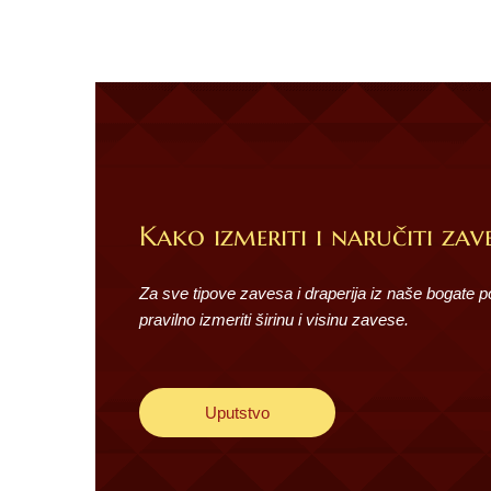
Kako izmeriti i naručiti zave
Za sve tipove zavesa i draperija iz naše bogate 
pravilno izmeriti širinu i visinu zavese.
Uputstvo