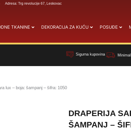
4
Adresa: Trg revolucije 67, Leskovac
DNE TKANINE
DEKORACIJA ZA KUĆU
POSUĐE
Sigurna kupovina
Minimal
ra lux – boja: šampanj – šifra: 1050
DRAPERIJA SA
ŠAMPANJ – ŠIF