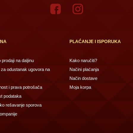
INA
PLAĆANJE I ISPORUKA
prodaji na daljinu
Kako naručiti?
za odustanak ugovora na
Načini plaćanja
Način dostave
ost i prava potrošača
Moja korpa
st podataka
ko rešavanje sporova
ompanije