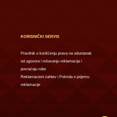
KORISNIČKI SERVIS
Pravilnik o korišćenju prava na odustanak
od ugovora i rešavanju reklamacija i
povraćaju robe
Reklamacioni zahtev i Potvrda o prijemu
reklamacije