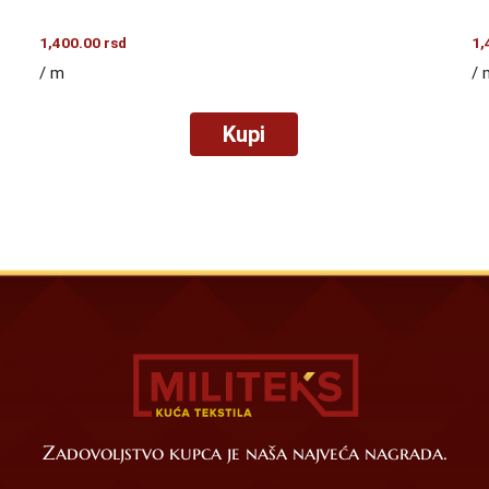
1,400.00
rsd
1,
/ m
/ 
Kupi
Zadovoljstvo kupca je naša najveća nagrada.