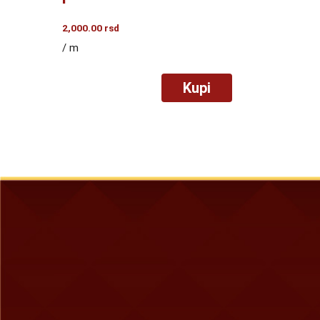
2,000.00
rsd
/ m
Kupi