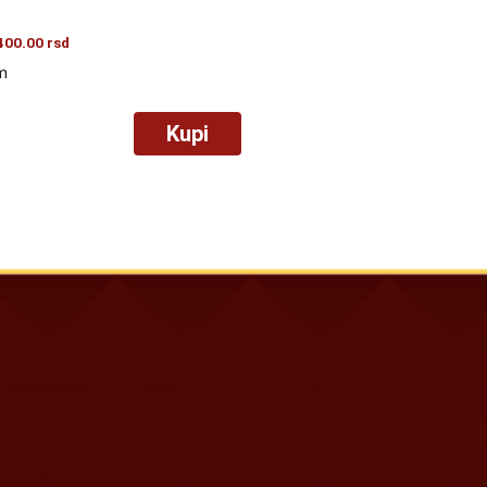
400.00
rsd
m
Kupi