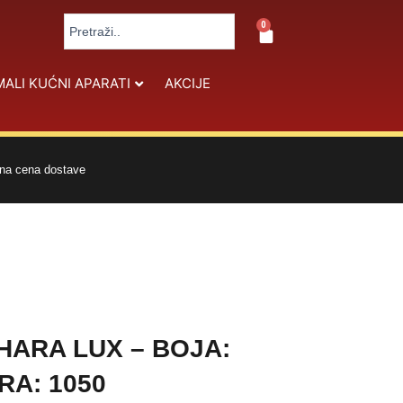
Search
0
Cart
...
MALI KUĆNI APARATI
AKCIJE
na cena dostave
HARA LUX – BOJA:
RA: 1050