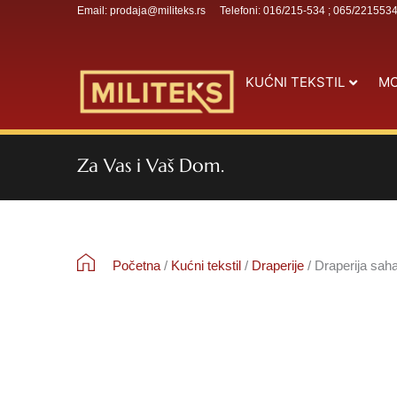
Email: prodaja@militeks.rs
Telefoni: 016/215-534 ; 065/221553
KUĆNI TEKSTIL
MO
Za Vas i Vaš Dom.
Početna
/
Kućni tekstil
/
Draperije
/ Draperija saha