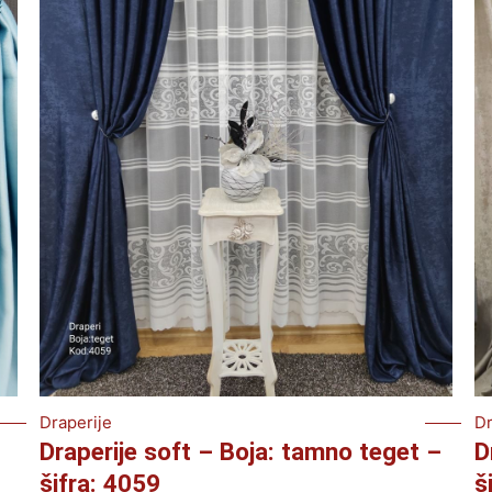
Draperije
Dr
Draperije soft – Boja: tamno teget –
D
šifra: 4059
š