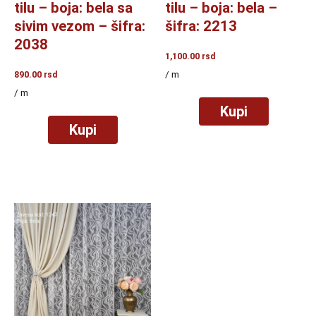
tilu – boja: bela sa
tilu – boja: bela –
sivim vezom – šifra:
šifra: 2213
2038
1,100.00
rsd
/ m
890.00
rsd
/ m
Kupi
Kupi