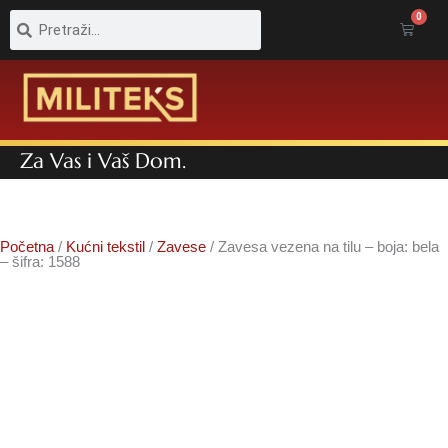
Pretraga
Pretraga
0
Cart
Za Vas i Vaš Dom.
Početna
/
Kućni tekstil
/
Zavese
/ Zavesa vezena na tilu – boja: bela
– šifra: 1588