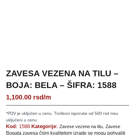
ZAVESA VEZENA NA TILU –
BOJA: BELA – ŠIFRA: 1588
1,100.00
rsd
/m
*PDV je uključen u cenu. Troškovi isporuke od 500 rsd nisu
uključeni u cenu.
Kod:
1588
Kategorije:
,
Zavese vezene na tilu
Zavese
Bogata zavesa čijim kvalitetom izrade se mogu pohvaliti