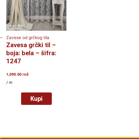
Zavese od grčkog tila
Zavesa grčki til –
boja: bela – šifra:
1247
1,090.00
rsd
/ m
Kupi