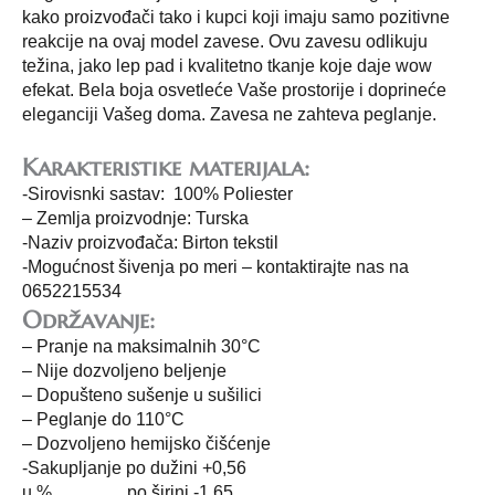
kako proizvođači tako i kupci koji imaju samo pozitivne
reakcije na ovaj model zavese. Ovu zavesu odlikuju
težina, jako lep pad i kvalitetno tkanje koje daje wow
efekat. Bela boja osvetleće Vaše prostorije i doprineće
eleganciji Vašeg doma. Zavesa ne zahteva peglanje.
Karakteristike materijala:
-Sirovisnki sastav: 100% Poliester
– Zemlja proizvodnje: Turska
-Naziv proizvođača: Birton tekstil
-Mogućnost šivenja po meri – kontaktirajte nas na
0652215534
Održavanje:
– Pranje na maksimalnih 30°C
– Nije dozvoljeno beljenje
– Dopušteno sušenje u sušilici
– Peglanje do 110°C
– Dozvoljeno hemijsko čišćenje
-Sakupljanje po dužini +0,56
u % po širini -1.65