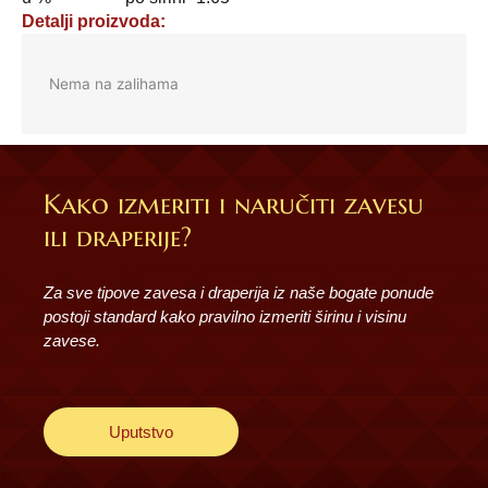
Detalji proizvoda:
Nema na zalihama
Kako izmeriti i naručiti zavesu
ili draperije?
Za sve tipove zavesa i draperija iz naše bogate ponude
postoji standard kako pravilno izmeriti širinu i visinu
zavese.
Uputstvo