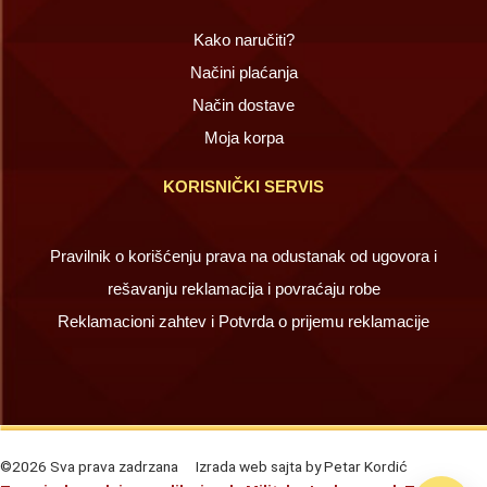
Kako naručiti?
Načini plaćanja
Način dostave
Moja korpa
KORISNIČKI SERVIS
Pravilnik o korišćenju prava na odustanak od ugovora i
rešavanju reklamacija i povraćaju robe
Reklamacioni zahtev i Potvrda o prijemu reklamacije
©2026 Sva prava zadrzana
Izrada web sajta by Petar Kordić