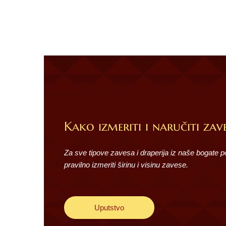
Kako izmeriti i naručiti zave
Za sve tipove zavesa i draperija iz naše bogate 
pravilno izmeriti širinu i visinu zavese.
Uputstvo