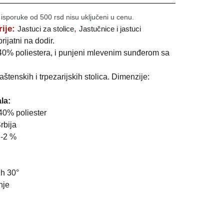
 isporuke od 500 rsd nisu uključeni u cenu.
rije:
,
Jastuci za stolice
Jastučnice i jastuci
rijatni na dodir.
40% poliestera, i punjeni mlevenim sunđerom sa
tenskih i trpezarijskih stolica. Dimenzije:
la:
40% poliester
rbija
:-2 %
ih 30°
nje