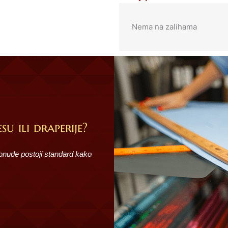
Nema na zalihama
su ili draperije?
ponude postoji standard kako