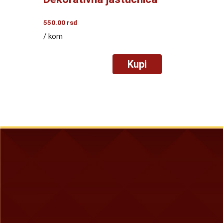
550.00
rsd
/ kom
Kupi