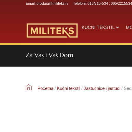
Email: prodaja@militeks.rs
Telefoni: 016/215-534 ; 065/221553
KUĆNI TEKSTIL
MO
Za Vas i Vaš Dom.
Početna
/
Kućni tekstil
/
Jastučnice i jastuci
/ Seda