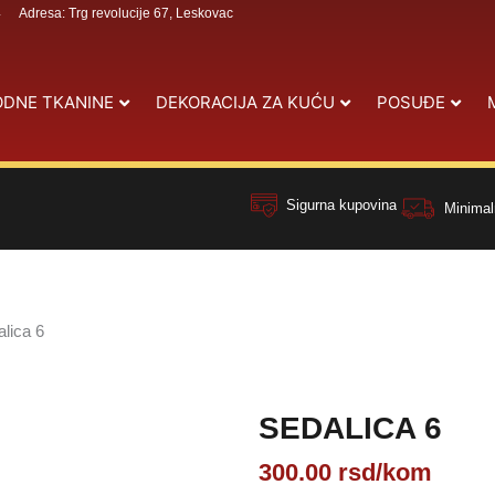
4
Adresa: Trg revolucije 67, Leskovac
DNE TKANINE
DEKORACIJA ZA KUĆU
POSUĐE
Sigurna kupovina
Minimal
lica 6
SEDALICA 6
300.00
rsd
/kom