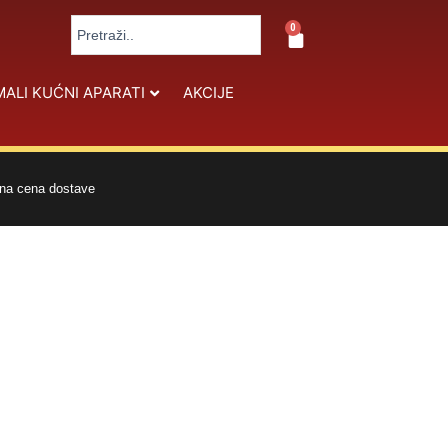
Search
0
Cart
...
MALI KUĆNI APARATI
AKCIJE
na cena dostave