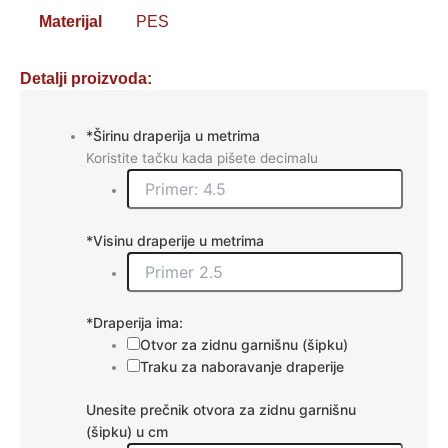
Materijal
PES
Detalji proizvoda:
Draperija
*
Širinu draperija u metrima
sahara
Koristite tačku kada pišete decimalu
lux
-
boja:
bordo
*
Visinu draperije u metrima
-
šifra:
1302
količina
*
Draperija ima:
Otvor za zidnu garnišnu (šipku)
Traku za naboravanje draperije
Unesite prečnik otvora za zidnu garnišnu
(šipku) u cm