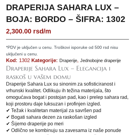
DRAPERIJA SAHARA LUX –
BOJA: BORDO – ŠIFRA: 1302
2,300.00
rsd
/m
*PDV je uključen u cenu. Troškovi isporuke od 500 rsd nisu
uključeni u cenu.
Kod:
1302
Kategorije:
,
Draperije
Jednobojne draperije
Draperije Sahara Lux – Elegancija i
raskoš u vašem domu
Draperije Sahara Lux su sinonim za sofisticiranost i
vrhunski kvalitet. Odlikuju ih težina materijala, što
omogućava bogat i postojan pad, kao i prelep sahara rad,
koji prostoru daje luksuzan i profinjen izgled.
✔ Težak i kvalitetan materijal za savršen pad
✔ Bogati sahara dezen za raskošan izgled
✔ Šijemo draperije po meri
✔ Odlično se kombinuju sa zavesama iz naše ponude