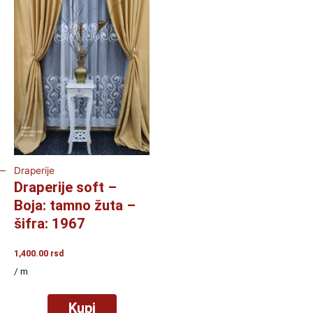
Draperije
Draperije soft –
Boja: tamno žuta –
šifra: 1967
1,400.00
rsd
/ m
Kupi