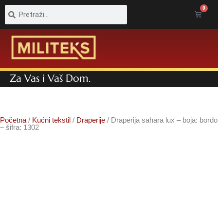
Pretraga
Pretraga
0
Cart
Za Vas i Vaš Dom.
Početna
/
Kućni tekstil
/
Draperije
/ Draperija sahara lux – boja: bordo
– šifra: 1302